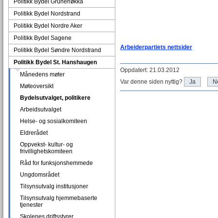
Politikk Bydel Grünerløkka
Politikk Bydel Nordstrand
Politikk Bydel Nordre Aker
Politikk Bydel Sagene
Arbeiderpartiets nettsider
Politikk Bydel Søndre Nordstrand
Politikk Bydel St. Hanshaugen
Oppdatert: 21.03.2012
Månedens møter
Var denne siden nyttig?
Ja
N
Møteoversikt
Bydelsutvalget, politikere
Arbeidsutvalget
Helse- og sosialkomiteen
Eldrerådet
Oppvekst- kultur- og
frivillighetskomiteen
Råd for funksjonshemmede
Ungdomsrådet
Tilsynsutvalg institusjoner
Tilsynsutvalg hjemmebaserte
tjenester
Skolenes driftsstyrer