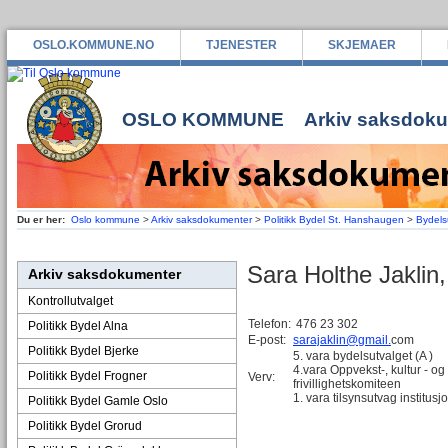
OSLO.KOMMUNE.NO
TJENESTER
SKJEMAER
OSLO KOMMUNE
Arkiv saksdok
Du er her:
Oslo kommune
>
Arkiv saksdokumenter
>
Politikk Bydel St. Hanshaugen
>
Bydelsu
Sara Holthe Jaklin,
Arkiv saksdokumenter
Kontrollutvalget
Telefon:
476 23 302
Politikk Bydel Alna
E-post:
sarajaklin@gmail
.
com
Politikk Bydel Bjerke
5. vara bydelsutvalget (A )
4.vara Oppvekst-, kultur - og
Politikk Bydel Frogner
Verv:
frivillighetskomiteen
1. vara tilsynsutvag institu
Politikk Bydel Gamle Oslo
Politikk Bydel Grorud