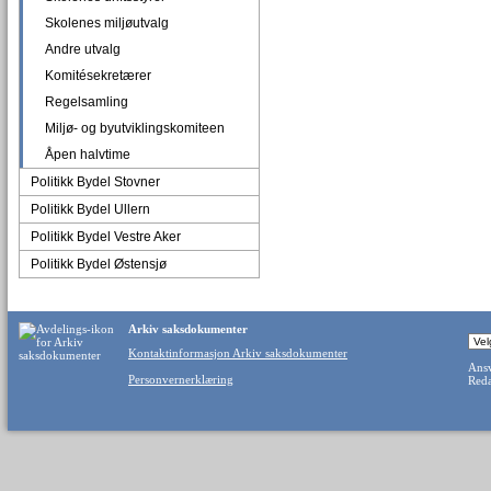
Skolenes miljøutvalg
Andre utvalg
Komitésekretærer
Regelsamling
Miljø- og byutviklingskomiteen
Åpen halvtime
Politikk Bydel Stovner
Politikk Bydel Ullern
Politikk Bydel Vestre Aker
Politikk Bydel Østensjø
Arkiv saksdokumenter
Kontaktinformasjon Arkiv saksdokumenter
Ansv
Personvernerklæring
Reda