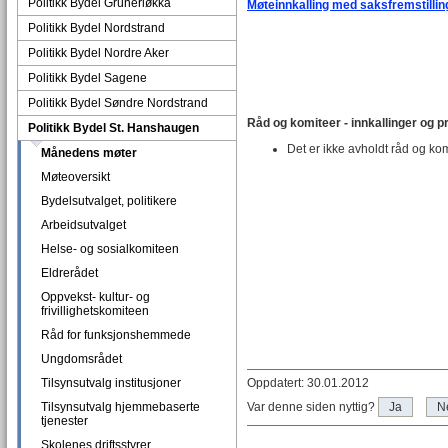
Politikk Bydel Grünerløkka
Møteinnkalling med saksfremstilli
Politikk Bydel Nordstrand
Politikk Bydel Nordre Aker
Politikk Bydel Sagene
Politikk Bydel Søndre Nordstrand
Råd og komiteer - innkallinger og pr
Politikk Bydel St. Hanshaugen
Det er ikke avholdt råd og ko
Månedens møter
Møteoversikt
Bydelsutvalget, politikere
Arbeidsutvalget
Helse- og sosialkomiteen
Eldrerådet
Oppvekst- kultur- og
frivillighetskomiteen
Råd for funksjonshemmede
Ungdomsrådet
Tilsynsutvalg institusjoner
Oppdatert: 30.01.2012
Tilsynsutvalg hjemmebaserte
Var denne siden nyttig?
Ja
N
tjenester
Skolenes driftsstyrer