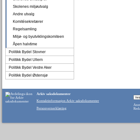
Skolenes miljøutvalg
Andre utvalg
Komitésekretærer
Regelsamling
Miljø- og byutviklingskomiteen
Åpen halvtime
Politikk Bydel Stovner
Politikk Bydel Ullern
Politikk Bydel Vestre Aker
Politikk Bydel Østensjø
Arkiv saksdokumenter
Kontaktinformasjon Arkiv saksdokumenter
Ansv
Personvernerklæring
Reda