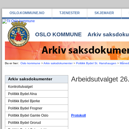
OSLO.KOMMUNE.NO
TJENESTER
SKJEMAER
OSLO KOMMUNE
Arkiv saksdok
Du er her:
Oslo kommune
>
Arkiv saksdokumenter
>
Politikk Bydel St. Hanshaugen
>
Måned
Arbeidsutvalget 26
Arkiv saksdokumenter
Kontrollutvalget
Politikk Bydel Alna
Politikk Bydel Bjerke
Politikk Bydel Frogner
Politikk Bydel Gamle Oslo
Protokoll
Politikk Bydel Grorud