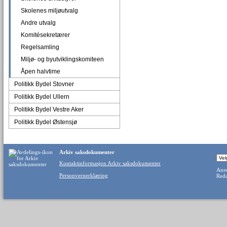
Skolenes miljøutvalg
Andre utvalg
Komitésekretærer
Regelsamling
Miljø- og byutviklingskomiteen
Åpen halvtime
Politikk Bydel Stovner
Politikk Bydel Ullern
Politikk Bydel Vestre Aker
Politikk Bydel Østensjø
Arkiv saksdokumenter
Kontaktinformasjon Arkiv saksdokumenter
Ansv
Personvernerklæring
Reda