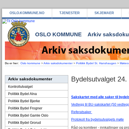
OSLO.KOMMUNE.NO
TJENESTER
SKJEMAER
OSLO KOMMUNE
Arkiv saksdok
Du er her:
Oslo kommune
>
Arkiv saksdokumenter
>
Politikk Bydel St. Hanshaugen
>
Møteov
Bydelsutvalget 24.
Arkiv saksdokumenter
Kontrollutvalget
Politikk Bydel Alna
Sakskartet med alle saker til byde
Politikk Bydel Bjerke
Vedlegg til BU-sakskartet (50 vedlegg
Politikk Bydel Frogner
Referatsaker
Politikk Bydel Gamle Oslo
Protokoll fra bydelsutvalgets møte
Politikk Bydel Grorud
Råd og komiteer - innkallinger og pro