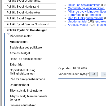
Politikk Bydel Grünerløkka
Helse- og sosialkomiteen
(HS
Politikk Bydel Nordstrand
Oppvekst- og kulturkomiteen
Miljø- og byutviklingskomitee
Politikk Bydel Nordre Aker
Eldrerådet
(ER) -
protokoll
Råd for funksjonshemmede
(
Politikk Bydel Sagene
Ungdomsrådet
(UR) -
protoko
Politikk Bydel Søndre Nordstrand
Arbeidsutvalget
(AU) -
protoko
Politikk Bydel St. Hanshaugen
____________________________
Månedens møter
Møteoversikt
Bydelsutvalget, politikere
Arbeidsutvalget
Helse- og sosialkomiteen
Eldrerådet
Oppdatert: 10.08.2009
Oppvekst- kultur- og
frivillighetskomiteen
Var denne siden nyttig?
Ja
N
Råd for funksjonshemmede
Ungdomsrådet
Tilsynsutvalg institusjoner
Tilsynsutvalg hjemmebaserte
tjenester
Skolenes driftsstyrer