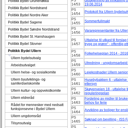
PS
Godkjenning av innkalling og
Politikk Bydel Grünerløkka
14/53
19.06.2014
Politikk Bydel Nordstrand
PS
Protokoll fra Ullern bydelsu
14/54
Politikk Bydel Nordre Aker
PS
Sommerfullmakt
Politikk Bydel Sagene
14/55
PS
Politikk Bydel Søndre Nordstrand
Vararepresentanter fra Ullern
14/56
Politikk Bydel St. Hanshaugen
PS
Uttalelse til utkast til fors
Politikk Bydel Stovner
14/57
trygg og grønn" - offentlig e
Politikk Bydel Ullern
PS
Folkehelseplan 2014 - 201
14/58
Ullern bydelsutvalg
PS
Utredning - ungdomsarbeid 
14/59
Arbeidsutvalget
PS
Ullern helse- og sosialkomite
Leiekostnader Ullern senior
14/60
Ullern byutviklings- og
PS
Husebybakken 6 - uttalelse til
samferdselskomite
14/61
ettersyn
PS
Skøyenveien 18 - uttalelse 
Ullern kultur- og oppvekstkomite
14/62
reguleringsplan
Ullern eldreråd
PS
Fordeling av midler til bruk
14/63
behov for ferie
Rådet for mennesker med nedsatt
PS
funksjonsevne i Bydel Ullern
Avvikling av boliger for ensl
14/64
Ullern ungdomsråd
PS
Søknad om bevilling - ISS 
14/65
Tilsynsutvalg
PS