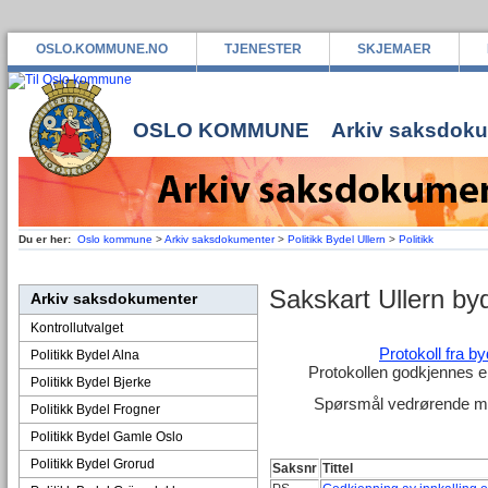
OSLO.KOMMUNE.NO
TJENESTER
SKJEMAER
OSLO KOMMUNE
Arkiv saksdok
Du er her:
Oslo kommune
>
Arkiv saksdokumenter
>
Politikk Bydel Ullern
>
Politikk
Sakskart Ullern by
Arkiv saksdokumenter
Kontrollutvalget
Protokoll fra b
Politikk Bydel Alna
Protokollen godkjennes e
Politikk Bydel Bjerke
Spørsmål vedrørende møt
Politikk Bydel Frogner
Politikk Bydel Gamle Oslo
Politikk Bydel Grorud
Saksnr
Tittel