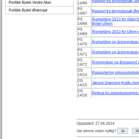
Rapport fra tilsynsbesøk 
Politikk Bydel Vestre Aker
14/66
PS
Politikk Bydel Østensjø
Rapport fra tilsynsbesøk Øv
14/67
PS
Årsmelding 2013 for rådet 
14/68
Bydel Ullern
PS
Årsmelding 2013 for Ullern 
14/69
PS
Årsmelding og årsregnskap 
14/70
PS
Årsmelding og årsregnskap
14/71
PS
Årsregnskap og årsrapport 20
14/72
OS
Rapportering virksomhetsst
14/14
OS
Jørund Grønning Krafts mi
14/15
OS
Referat fra arbeidsutvalget
14/16
Oppdatert: 27.06.2014
Var denne siden nyttig?
Ja
N