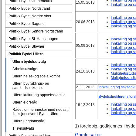
Innkalling og 
Politikk Bydel Grünerløkka
15.05.2013
Innkalling og 
Politikk Bydel Nordstrand
Politikk Bydel Nordre Aker
Innkalling og 
20.06.2013
Innkalling og 
Politikk Bydel Sagene
Innkalling og 
Politikk Bydel Søndre Nordstrand
Politikk Bydel St. Hanshaugen
Innkalling og 
Innkalling og 
05.09.2013
Politikk Bydel Stovner
Innkalling og 
Innkalling og 
Politikk Bydel Ullern
Ullern bydelsutvalg
Innkalling og 
Arbeidsutvalget
Innkalling og 
24.10.2013
Mulighetsstudi
Ullern helse- og sosialkomite
Mulighetsstudi
Ullern byutviklings- og
21.11.2013
Innkalling og saksdok
samferdselskomite
Ullern kultur- og oppvekstkomite
Bydelsdirektørens forsl
Ullern eldreråd
Innkalling og 
19.12.2013
Innkalling og 
Rådet for mennesker med nedsatt
Innkalling og 
funksjonsevne i Bydel Ullern
Ullern ungdomsråd
1) foreløpig, godkjennes i byd
Tilsynsutvalg
Gamle saker