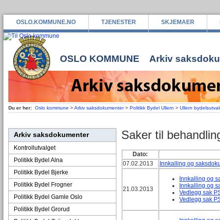
OSLO.KOMMUNE.NO
TJENESTER
SKJEMAER
OSLO KOMMUNE
Arkiv saksdok
Du er her:
Oslo kommune
>
Arkiv saksdokumenter
>
Politikk Bydel Ullern
>
Ullern bydelsutva
Saker til behandlin
Arkiv saksdokumenter
Kontrollutvalget
Dato:
Politikk Bydel Alna
07.02.2013
Innkalling og saksdok
Politikk Bydel Bjerke
Innkalling og 
Politikk Bydel Frogner
Innkalling og 
21.03.2013
Vedlegg sak P
Politikk Bydel Gamle Oslo
Vedlegg sak P
Politikk Bydel Grorud