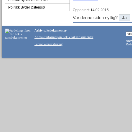
Politikk Bydel Vestre Aker
Politikk Bydel Østensjø
Oppdatert: 14.02.2015
Var denne siden nyttig?
Ja
Arkiv saksdokumenter
Kontaktinformasjon Arkiv saksdokumenter
Ansv
Personvernerklæring
Reda