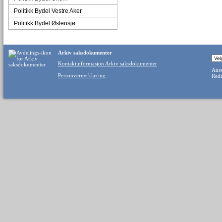
Politikk Bydel Vestre Aker
Politikk Bydel Østensjø
Arkiv saksdokumenter
Kontaktinformasjon Arkiv saksdokumenter
Ansv
Personvernerklæring
Reda