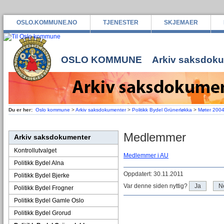
OSLO.KOMMUNE.NO
TJENESTER
SKJEMAER
OSLO KOMMUNE
Arkiv saksdok
Du er her:
Oslo kommune
>
Arkiv saksdokumenter
>
Politikk Bydel Grünerløkka
>
Møter 200
Medlemmer
Arkiv saksdokumenter
Kontrollutvalget
Medlemmer i AU
Politikk Bydel Alna
Oppdatert: 30.11.2011
Politikk Bydel Bjerke
Var denne siden nyttig?
Ja
N
Politikk Bydel Frogner
Politikk Bydel Gamle Oslo
Politikk Bydel Grorud