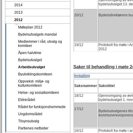
Gjennomgang av øvrig
bydelsutvalget 13. 
2014
2013
20/12
Bydelsdirektørens bu
2012
Møteplan 2012
Bydelsutvalgets mandat
Medlemmer i råd, utvalg og
19/12
Protokoll fra møte i A
komiteer
2012
Åpen halvtime
Bydelsutvalget
Saker til behandling i møte 2
Arbeidsutvalget
Byutviklingskomiteen
Innkalling
Oppvekst- miljø- og
kulturkomiteen
Saksnummer
Sakstittel
Helse- og sosialkomiteen
18/12
Gjennomgang av øvrig
Eldrerådet
bydelsutvalget 1. n
Rådet for funksjonshemmede
17/12
Bydelsutvalgenes til
Ungdomsrådet
kommunerevisjonens
Tilsynsutvalg
Partienes nettsider
16/12
Protokoll fra møte i a