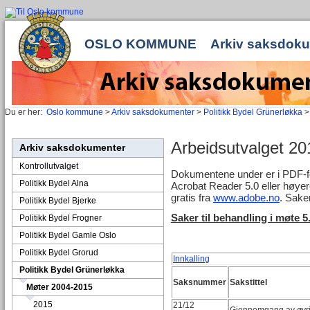
OSLO KOMMUNE
Arkiv saksdok
Du er her:
Oslo kommune
>
Arkiv saksdokumenter
>
Politikk Bydel Grünerløkka
Arbeidsutvalget 20
Arkiv saksdokumenter
Kontrollutvalget
Dokumentene under er i PDF-for
Politikk Bydel Alna
Acrobat Reader 5.0 eller høyer
gratis fra
www.adobe.no
. Saker
Politikk Bydel Bjerke
Saker til behandling i møte 
Politikk Bydel Frogner
Politikk Bydel Gamle Oslo
Politikk Bydel Grorud
Innkalling
Politikk Bydel Grünerløkka
Saksnummer
Sakstittel
Møter 2004-2015
2015
21/12