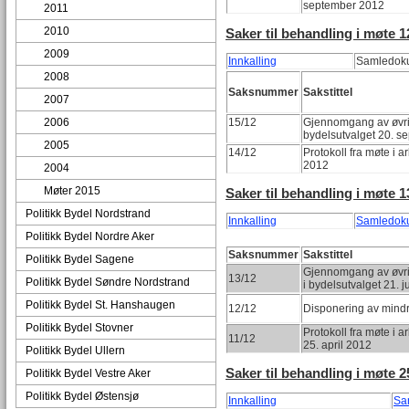
september 2012
2011
2010
Saker til behandling i møte 
2009
Innkalling
Samledok
2008
Saksnummer
Sakstittel
2007
2006
15/12
Gjennomgang av øvrig
bydelsutvalget 20. 
2005
14/12
Protokoll fra møte i a
2012
2004
Møter 2015
Saker til behandling i møte 13
Politikk Bydel Nordstrand
Innkalling
Samledok
Politikk Bydel Nordre Aker
Saksnummer
Sakstittel
Politikk Bydel Sagene
Gjennomgang av øvrig
13/12
Politikk Bydel Søndre Nordstrand
i bydelsutvalget 21. 
Politikk Bydel St. Hanshaugen
12/12
Disponering av mind
Politikk Bydel Stovner
Protokoll fra møte i a
11/12
25. april 2012
Politikk Bydel Ullern
Saker til behandling i møte 2
Politikk Bydel Vestre Aker
Politikk Bydel Østensjø
Innkalling
Sam