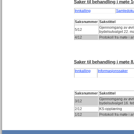
Saker til behandling i møte 1
Innkalling
Samledok
Saksnummer
Sakstittel
Gjennomgang av øvrig
5/12
bydelsutvalget 22. m
4/12
Protokoll fra møte i a
Saker til behandling i møte 8.
Innkalling
Informasjonssaker
Saksnummer
Sakstittel
Gjennomgang av øvrig
3/12
bydelsutvalget 16. f
2/12
KS-opplæring
1/12
Protokoll fra møte i 