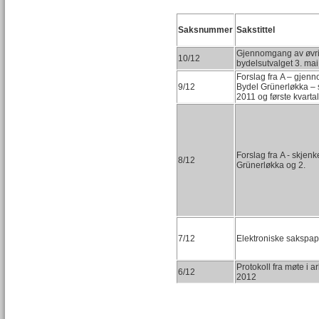
Saksnummer
Sakstittel
Gjennomgang av øvrig
10/12
bydelsutvalget 3. ma
Forslag fra A – gjen
9/12
Bydel Grünerløkka – st
2011 og første kvarta
Forslag fra A - skjenk
8/12
Grünerløkka og 2.
7/12
Elektroniske sakspap
Protokoll fra møte i 
6/12
2012