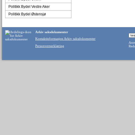
Politikk Bydel Vestre Aker
Politikk Bydel Østensjø
Arkiv saksdokumenter
Kontaktinformasjon Arkiv saksdokumenter
Ansv
Personvernerklæring
Reda