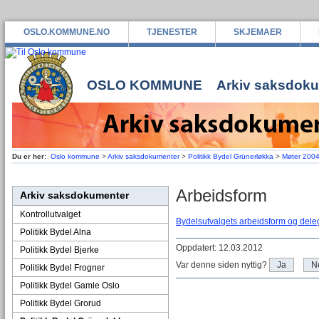
OSLO.KOMMUNE.NO
TJENESTER
SKJEMAER
OSLO KOMMUNE
Arkiv saksdok
Du er her:
Oslo kommune
>
Arkiv saksdokumenter
>
Politikk Bydel Grünerløkka
>
Møter 200
Arbeidsform
Arkiv saksdokumenter
Kontrollutvalget
Bydelsutvalgets arbeidsform og dele
Politikk Bydel Alna
Oppdatert: 12.03.2012
Politikk Bydel Bjerke
Var denne siden nyttig?
Ja
N
Politikk Bydel Frogner
Politikk Bydel Gamle Oslo
Politikk Bydel Grorud