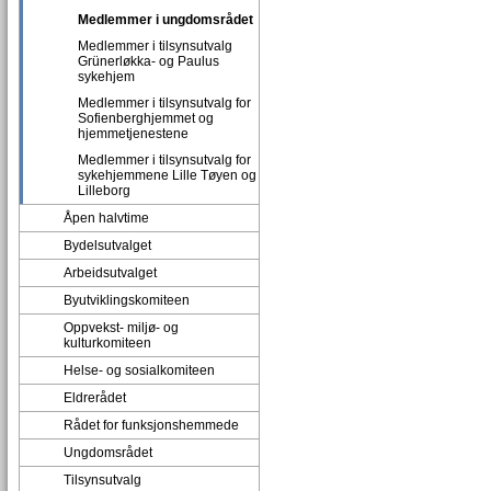
Medlemmer i ungdomsrådet
Medlemmer i tilsynsutvalg
Grünerløkka- og Paulus
sykehjem
Medlemmer i tilsynsutvalg for
Sofienberghjemmet og
hjemmetjenestene
Medlemmer i tilsynsutvalg for
sykehjemmene Lille Tøyen og
Lilleborg
Åpen halvtime
Bydelsutvalget
Arbeidsutvalget
Byutviklingskomiteen
Oppvekst- miljø- og
kulturkomiteen
Helse- og sosialkomiteen
Eldrerådet
Rådet for funksjonshemmede
Ungdomsrådet
Tilsynsutvalg