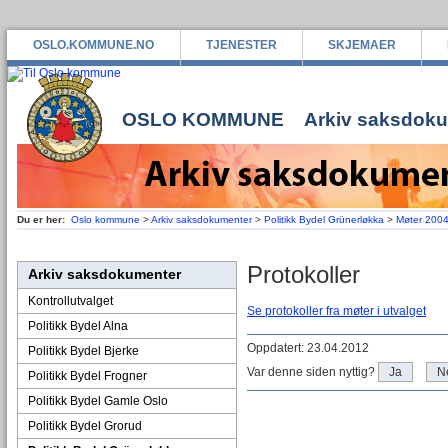
OSLO.KOMMUNE.NO
TJENESTER
SKJEMAER
OSLO KOMMUNE
Arkiv saksdok
Du er her:
Oslo kommune
>
Arkiv saksdokumenter
>
Politikk Bydel Grünerløkka
>
Møter 200
Protokoller
Arkiv saksdokumenter
Kontrollutvalget
Se protokoller fra møter i utvalget
Politikk Bydel Alna
Oppdatert: 23.04.2012
Politikk Bydel Bjerke
Var denne siden nyttig?
Ja
N
Politikk Bydel Frogner
Politikk Bydel Gamle Oslo
Politikk Bydel Grorud