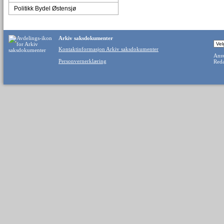
Politikk Bydel Østensjø
Arkiv saksdokumenter
Kontaktinformasjon Arkiv saksdokumenter
Ansv
Personvernerklæring
Reda