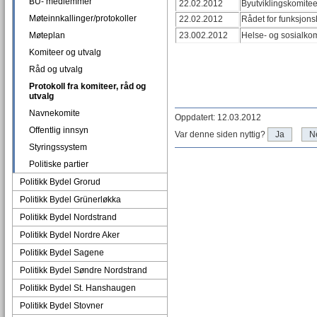
BU- medlemmer
22.02.2012
Byutviklingskomite
Møteinnkallinger/protokoller
22.02.2012
Rådet for funksjo
Møteplan
23.002.2012
Helse- og sosialko
Komiteer og utvalg
Råd og utvalg
Protokoll fra komiteer, råd og
utvalg
Navnekomite
Oppdatert: 12.03.2012
Offentlig innsyn
Var denne siden nyttig?
Ja
N
Styringssystem
Politiske partier
Politikk Bydel Grorud
Politikk Bydel Grünerløkka
Politikk Bydel Nordstrand
Politikk Bydel Nordre Aker
Politikk Bydel Sagene
Politikk Bydel Søndre Nordstrand
Politikk Bydel St. Hanshaugen
Politikk Bydel Stovner