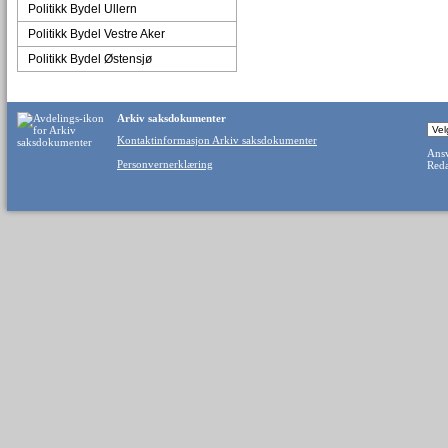
Politikk Bydel Ullern
Politikk Bydel Vestre Aker
Politikk Bydel Østensjø
Arkiv saksdokumenter
Kontaktinformasjon Arkiv saksdokumenter
Ansv
Personvernerklæring
Reda