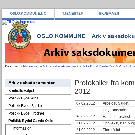
OSLO.KOMMUNE.NO
TJENESTER
SKJEMAER
OSLO KOMMUNE
Arkiv saksdok
Du er her:
Oslo kommune
>
Arkiv saksdokumenter
>
Politikk Bydel Gamle Oslo
>
Protokoll fr
Protokoller fra kom
Arkiv saksdokumenter
2012
Kontrollutvalget
Politikk Bydel Alna
07.02.2012
Arbeidsutvalget
Politikk Bydel Bjerke
Ungdomsrådet
Politikk Bydel Frogner
20.02.2012
Rådet for psykisk h
Politikk Bydel Gamle Oslo
21.02.2012
Oppvekst, kultur- 
Informasjon
21.02.2012
Eldrerådet