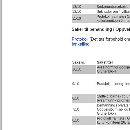
13/10
Brukerundersøkelse 
12/10
Søknader om frivilli
Protokoll fra møte i O
11/10
kulturkomiteen 9. ma
Saker til behandling i Oppve
Protokoll
(Det tas forbehold om 
Innkalling
Saksnr.
Sakstittel
Arealnorm for godkj
10/10
Grünerløkka
9/10
Budsjettjustering- i
Støtte til barne- og u
8/10
bysamfunn - priorite
Bemanning i private
7/10
Oppvekst-, miljø- og 
Grünerløkka
Protokoll fra møte i O
6/10
kulturkomiteen 26. j