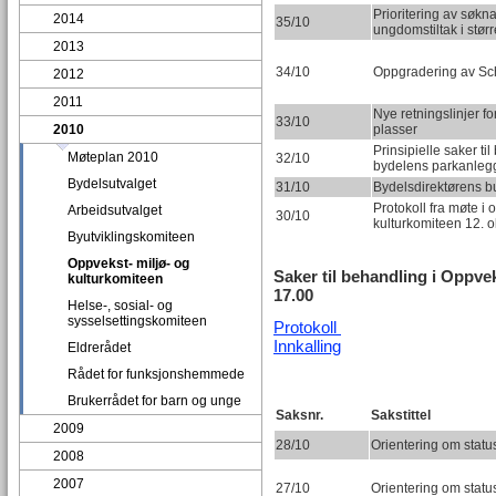
Prioritering av søkna
2014
35/10
ungdomstiltak i stø
2013
34/10
Oppgradering av Sc
2012
2011
Nye retningslinjer f
33/10
2010
plasser
Prinsipielle saker ti
Møteplan 2010
32/10
bydelens parkanleg
Bydelsutvalget
31/10
Bydelsdirektørens b
Protokoll fra møte i 
Arbeidsutvalget
30/10
kulturkomiteen 12. 
Byutviklingskomiteen
Oppvekst- miljø- og
Saker til behandling i Oppvek
kulturkomiteen
17.00
Helse-, sosial- og
sysselsettingskomiteen
Protokoll
Innkalling
Eldrerådet
Rådet for funksjonshemmede
Brukerrådet for barn og unge
Saksnr.
Sakstittel
2009
28/10
Orientering om status
2008
2007
27/10
Orientering om statu