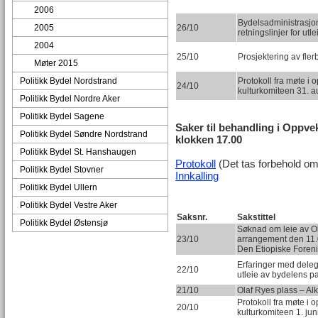
2006
Bydelsadministrasjo
2005
26/10
retningslinjer for ut
2004
25/10
Prosjektering av fle
Møter 2015
Politikk Bydel Nordstrand
Protokoll fra møte i o
24/10
kulturkomiteen 31. a
Politikk Bydel Nordre Aker
Politikk Bydel Sagene
Saker til behandling i Oppve
Politikk Bydel Søndre Nordstrand
klokken 17.00
Politikk Bydel St. Hanshaugen
Protokoll
(Det tas forbehold om 
Politikk Bydel Stovner
Innkalling
Politikk Bydel Ullern
Politikk Bydel Vestre Aker
Saksnr.
Sakstittel
Politikk Bydel Østensjø
Søknad om leie av Ol
23/10
arrangement den 11.
Den Etiopiske Foren
Erfaringer med delege
22/10
utleie av bydelens pa
21/10
Olaf Ryes plass – Al
Protokoll fra møte i o
20/10
kulturkomiteen 1. ju