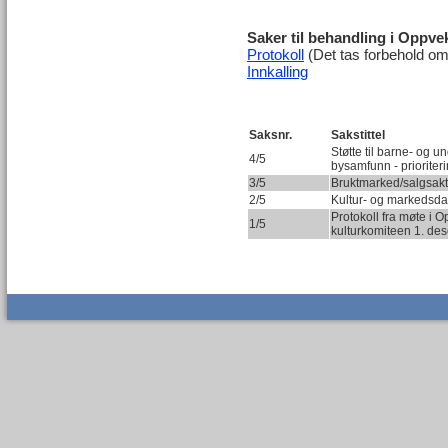
Saker til behandling i Oppve
Protokoll
(Det tas forbehold om 
Innkalling
Saksnr.
Sakstittel
Støtte til barne- og un
4/5
bysamfunn - prioriter
3/5
Bruktmarked/salgsakti
2/5
Kultur- og markedsd
Protokoll fra møte i O
1/5
kulturkomiteen 1. d