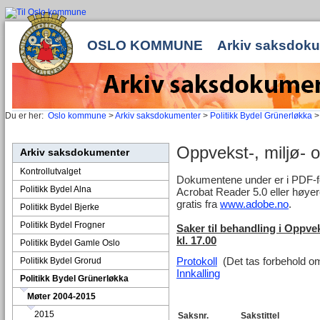
OSLO KOMMUNE
Arkiv saksdok
Du er her:
Oslo kommune
>
Arkiv saksdokumenter
>
Politikk Bydel Grünerløkka
Oppvekst-, miljø- 
Arkiv saksdokumenter
Kontrollutvalget
Dokumentene under er i PDF-for
Politikk Bydel Alna
Acrobat Reader 5.0 eller høyer
gratis fra
www.adobe.no
.
Politikk Bydel Bjerke
Politikk Bydel Frogner
Saker til behandling i Oppve
kl. 17.00
Politikk Bydel Gamle Oslo
Protokoll
(Det tas forbehold om 
Politikk Bydel Grorud
Innkalling
Politikk Bydel Grünerløkka
Møter 2004-2015
2015
Saksnr.
Sakstittel