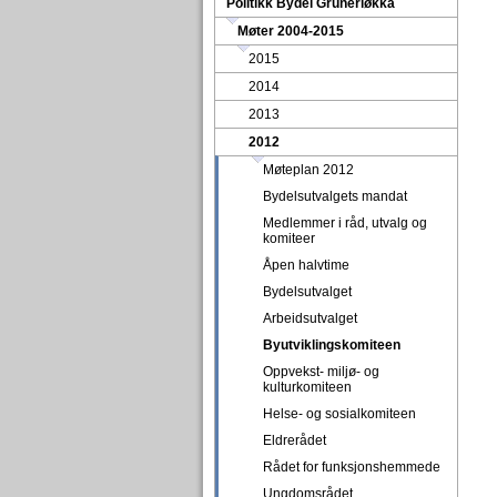
Politikk Bydel Grünerløkka
Møter 2004-2015
2015
2014
2013
2012
Møteplan 2012
Bydelsutvalgets mandat
Medlemmer i råd, utvalg og
komiteer
Åpen halvtime
Bydelsutvalget
Arbeidsutvalget
Byutviklingskomiteen
Oppvekst- miljø- og
kulturkomiteen
Helse- og sosialkomiteen
Eldrerådet
Rådet for funksjonshemmede
Ungdomsrådet