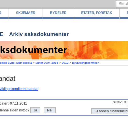
R
SKJEMAER
BYDELER
ETATER, FORETAK
E
Arkiv saksdokumenter
olitikk Bydel Grünerløkka
>
Møter 2004-2015
>
2012
>
Byutviklingskomiteen
andat
viklingskomiteen mandat
SKRIV UT:
atert: 07.11.2011
denne siden nyttig?
Ja
Nei
Gi annen tilbakemeld