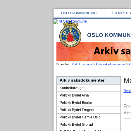
OSLO.KOMMUNE.NO
TJENESTE
OSLO KOMMUN
Du er her:
Oslo kommune
>
Arkiv saksdokumenter
>
P
M
Arkiv saksdokumenter
Kontrollutvalget
Byut
Politikk Bydel Alna
Politikk Bydel Bjerke
Oppd
Politikk Bydel Frogner
Var 
Politikk Bydel Gamle Oslo
Politikk Bydel Grorud