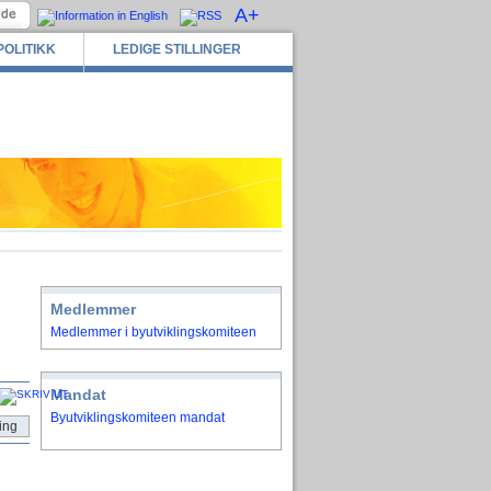
A+
POLITIKK
LEDIGE STILLINGER
Medlemmer
Medlemmer i byutviklingskomiteen
Mandat
Byutviklingskomiteen mandat
ing