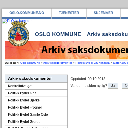
OSLO.KOMMUNE.NO
TJENESTER
SKJEMAER
OSLO KOMMUNE
Arkiv saksdok
Du er her:
Oslo kommune
>
Arkiv saksdokumenter
>
Politikk Bydel Grünerløkka
>
Møter 200
Arkiv saksdokumenter
Oppdatert: 09.10.2013
Var denne siden nyttig?
Ja
N
Kontrollutvalget
Politikk Bydel Alna
Politikk Bydel Bjerke
Politikk Bydel Frogner
Politikk Bydel Gamle Oslo
Politikk Bydel Grorud