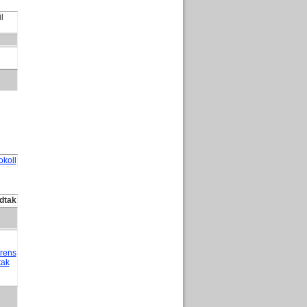
l
okoll
edtak
ørens
tak