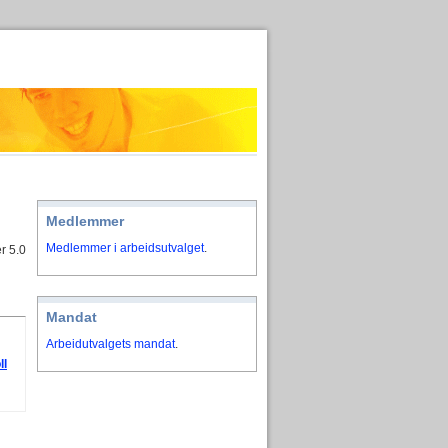
Medlemmer
Medlemmer i arbeidsutvalget
.
r 5.0
Mandat
Arbeidutvalgets mandat
.
ll