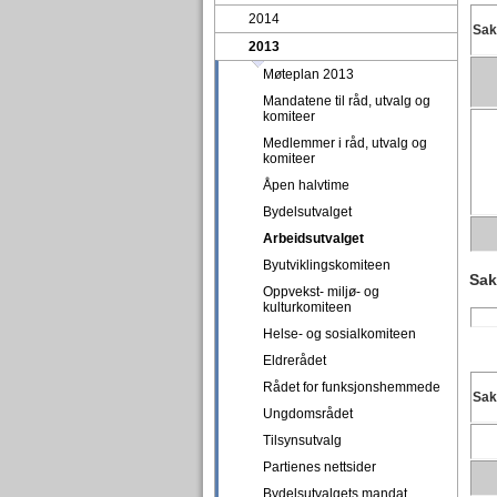
2014
Sa
2013
Møteplan 2013
Mandatene til råd, utvalg og
komiteer
Medlemmer i råd, utvalg og
komiteer
Åpen halvtime
Bydelsutvalget
Arbeidsutvalget
Byutviklingskomiteen
Sak
Oppvekst- miljø- og
kulturkomiteen
Helse- og sosialkomiteen
Eldrerådet
Rådet for funksjonshemmede
Sa
Ungdomsrådet
Tilsynsutvalg
Partienes nettsider
Bydelsutvalgets mandat