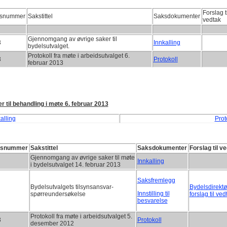
Forslag ti
snummer
Sakstittel
Saksdokumenter
vedtak
Gjennomgang av øvrige saker til
3
Innkalling
bydelsutvalget.
Protokoll fra møte i arbeidsutvalget 6.
3
Protokoll
februar 2013
r til behandling i møte 6. februar 2013
alling
Prot
ksnummer
Sakstittel
Saksdokumenter
Forslag til v
Gjennomgang av øvrige saker til møte
Innkalling
i bydelsutvalget 14. februar 2013
Saksfremlegg
Bydelsutvalgets tilsynsansvar-
Bydelsdirekt
Innstilling til
spørreundersøkelse
forslag til ved
besvarelse
Protokoll fra møte i arbeidsutvalget 5.
3
Protokoll
desember 2012