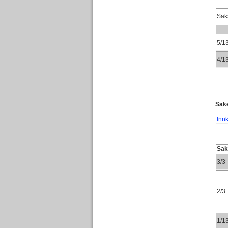
Sak
5/1
4/1
Sake
Innk
Sa
3/3
2/3
1/1