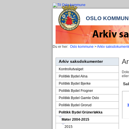
OSLO KOMMUN
Du er her:
Oslo kommune
>
Arkiv saksdokument
Ar
Arkiv saksdokumenter
Kontrollutvalget
Doku
elle
Politikk Bydel Alna
Politikk Bydel Bjerke
Sak
Politikk Bydel Frogner
Politikk Bydel Gamle Oslo
I
Politikk Bydel Grorud
Politikk Bydel Grünerløkka
Møter 2004-2015
2015