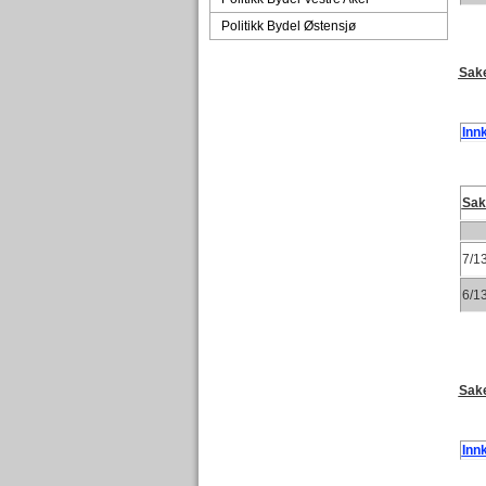
Politikk Bydel Østensjø
Sake
Innk
Sa
7/1
6/1
Sake
Innk