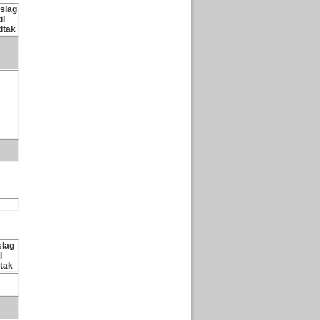
slag
til
dtak
slag
l
tak