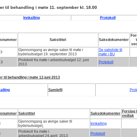
er til behandling i møte 11. september kl. 18.00
Innkalling
Protokoll
For
ksnummer
Sakstittel
Saksdokumenter
t
ve
Gjennomgang av øvrige saker til møte i
Se saksliste til
13
bydelsutvalget 19. september 2013
møte i BU
Protokoll fra møte i arbeidsutvalget 12. juni
13
Protokoll
2013
r til behandling i møte 12.juni 2013
alling
Samlefil
Prot
Forslag t
ksnummer
Sakstittel
Saksdokumenter
vedtak
Gjennomgang av øvrige saker til
3
Innkalling
bydelsutvalget
.
Protokoll fra møte i
3
Protokoll
arbeidsutvalget 24.april 2013