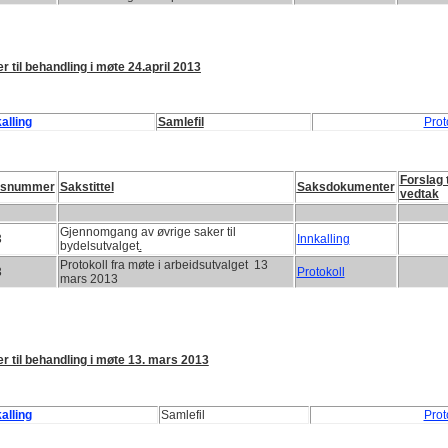
r til behandling i møte 24.april 2013
alling
Samlefil
Prot
Forslag t
ksnummer
Sakstittel
Saksdokumenter
vedtak
Gjennomgang av øvrige saker til
3
Innkalling
bydelsutvalget
.
Protokoll fra møte i arbeidsutvalget 13
3
Protokoll
mars 2013
r til behandling i møte 13. m
ars 2013
alling
Samlefil
Prot