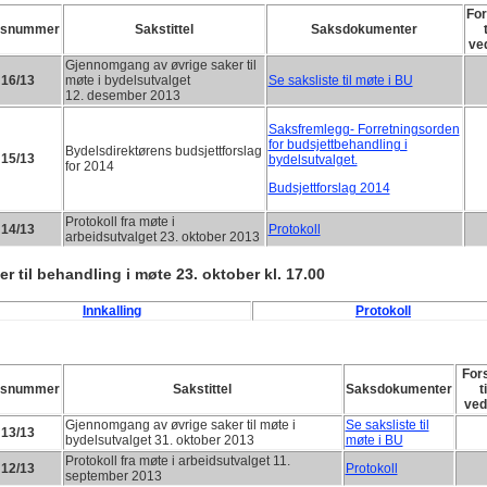
For
ksnummer
Sakstittel
Saksdokumenter
ve
Gjennomgang av øvrige saker til
16/13
møte i bydelsutvalget
Se saksliste til møte i BU
12. desember 2013
Saksfremlegg- Forretningsorden
for budsjettbehandling i
Bydelsdirektørens budsjettforslag
15/13
bydelsutvalget.
for 2014
Budsjettforslag 2014
Protokoll fra møte i
14/13
Protokoll
arbeidsutvalget 23. oktober 2013
er til behandling i møte 23. oktober kl. 17.00
Innkalling
Protokoll
For
ksnummer
Sakstittel
Saksdokumenter
ti
ved
Gjennomgang av øvrige saker til møte i
Se saksliste til
13/13
bydelsutvalget 31. oktober 2013
møte i BU
Protokoll fra møte i arbeidsutvalget 11.
12/13
Protokoll
september 2013