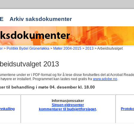
E
Arkiv saksdokumenter
er
>
Politikk Bydel Grünerløkka
>
Møter 2004-2015
>
2013
> Arbeidsutvalget
beidsutvalget 2013
mentene under er i PDF-format og for å lese disse forutsettes det at Acrobat Reade
r høyere er installert. Programmet kan lastes ned gratis fra
www.adobe.no
.
er til behandling i møte 04. desember kl. 18.00
Informasjonssaker
Sinsen eldresenter
nnkalling
Protoko
kommentarer til budsjettforslaget
.