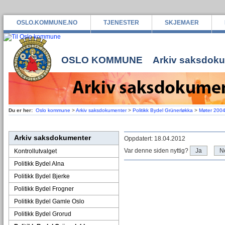
OSLO.KOMMUNE.NO
TJENESTER
SKJEMAER
OSLO KOMMUNE
Arkiv saksdok
Du er her:
Oslo kommune
>
Arkiv saksdokumenter
>
Politikk Bydel Grünerløkka
>
Møter 200
Arkiv saksdokumenter
Oppdatert: 18.04.2012
Var denne siden nyttig?
Ja
N
Kontrollutvalget
Politikk Bydel Alna
Politikk Bydel Bjerke
Politikk Bydel Frogner
Politikk Bydel Gamle Oslo
Politikk Bydel Grorud