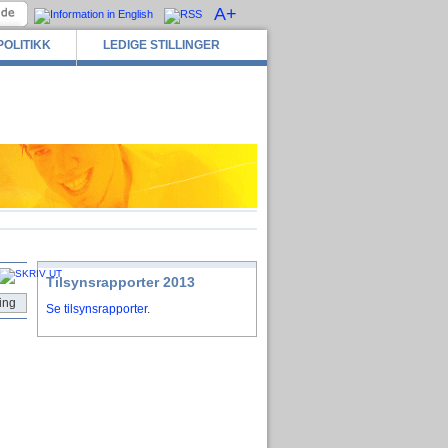
A+
POLITIKK
LEDIGE STILLINGER
Tilsynsrapporter 2013
ing
Se tilsynsrapporter
.