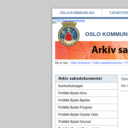
OSLO.KOMMUNE.NO
TJENESTE
OSLO KOMMUN
Du er her:
Oslo kommune
>
Arkiv saksdokumenter
>
P
Arkiv saksdokumenter
Oppd
Var 
Kontrollutvalget
Politikk Bydel Alna
Politikk Bydel Bjerke
Politikk Bydel Frogner
Politikk Bydel Gamle Oslo
Politikk Bydel Grorud