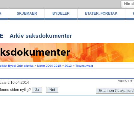
R
SKJEMAER
BYDELER
ETATER, FORETAK
E
Arkiv saksdokumenter
olitikk Bydel Grünerløkka
>
Møter 2004-2015
>
2013
>
Tilsynsutvalg
SKRIV UT:
atert: 10.04.2014
denne siden nyttig?
Ja
Nei
Gi annen tilbakemeld