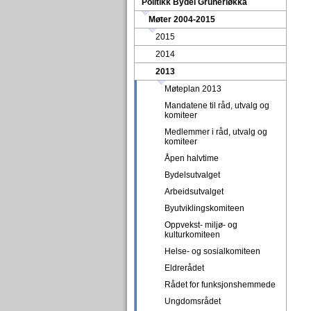
Politikk Bydel Grünerløkka
Møter 2004-2015
2015
2014
2013
Møteplan 2013
Mandatene til råd, utvalg og
komiteer
Medlemmer i råd, utvalg og
komiteer
Åpen halvtime
Bydelsutvalget
Arbeidsutvalget
Byutviklingskomiteen
Oppvekst- miljø- og
kulturkomiteen
Helse- og sosialkomiteen
Eldrerådet
Rådet for funksjonshemmede
Ungdomsrådet