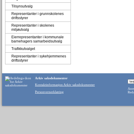
Tilsynsutvalg
Representanter i grunnskolenes
driftsstyrer
Representanter i skolenes
miljøutvalg
Eierrepresentanter i kommunale
barnehagers samarbeidsutvalg
Trafikkutvalget
Representanter i sykehjemmenes
driftsstyrer
Arkiv saksdokumenter
Kontaktinformasjon Arkiv saksdokumenter
Ansv
Personvernerklæring
Reda