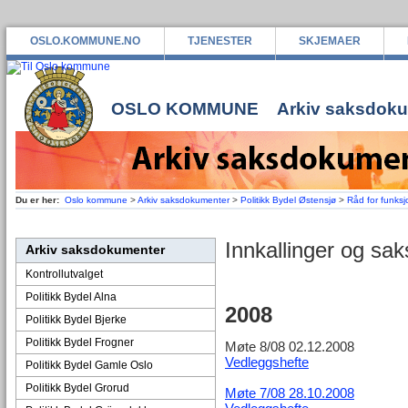
OSLO.KOMMUNE.NO
TJENESTER
SKJEMAER
OSLO KOMMUNE
Arkiv saksdok
Du er her:
Oslo kommune
>
Arkiv saksdokumenter
>
Politikk Bydel Østensjø
>
Råd for funk
Innkallinger og sak
Arkiv saksdokumenter
Kontrollutvalget
Politikk Bydel Alna
2008
Politikk Bydel Bjerke
Politikk Bydel Frogner
Møte 8/08 02.12.2008
Vedleggshefte
Politikk Bydel Gamle Oslo
Politikk Bydel Grorud
Møte 7/08 28.10.2008