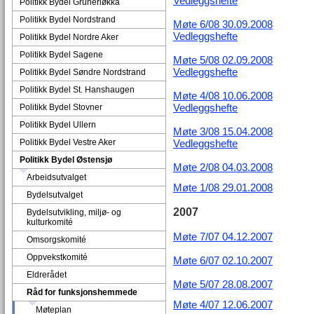
Vedleggshefte
Politikk Bydel Grünerløkka
Politikk Bydel Nordstrand
Møte 6/08 30.09.2008
Vedleggshefte
Politikk Bydel Nordre Aker
Politikk Bydel Sagene
Møte 5/08 02.09.2008
Vedleggshefte
Politikk Bydel Søndre Nordstrand
Politikk Bydel St. Hanshaugen
Møte 4/08 10.06.2008
Vedleggshefte
Politikk Bydel Stovner
Politikk Bydel Ullern
Møte 3/08 15.04.2008
Politikk Bydel Vestre Aker
Vedleggshefte
Politikk Bydel Østensjø
Møte 2/08 04.03.2008
Arbeidsutvalget
Møte 1/08 29.01.2008
Bydelsutvalget
2007
Bydelsutvikling, miljø- og
kulturkomité
Møte 7/07 04.12.2007
Omsorgskomité
Oppvekstkomité
Møte 6/07 02.10.2007
Eldrerådet
Møte 5/07 28.08.2007
Råd for funksjonshemmede
Møte 4/07 12.06.2007
Møteplan