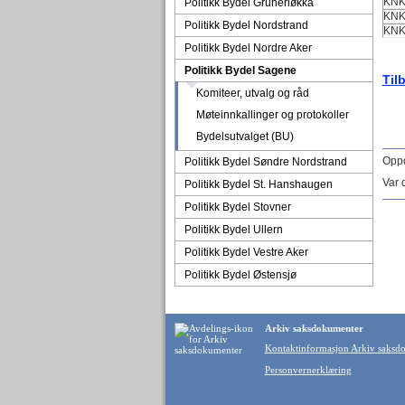
KN
Politikk Bydel Grünerløkka
KNK
Politikk Bydel Nordstrand
KNK
Politikk Bydel Nordre Aker
Politikk Bydel Sagene
Til
Komiteer, utvalg og råd
Møteinnkallinger og protokoller
Bydelsutvalget (BU)
Oppd
Politikk Bydel Søndre Nordstrand
Var 
Politikk Bydel St. Hanshaugen
Politikk Bydel Stovner
Politikk Bydel Ullern
Politikk Bydel Vestre Aker
Politikk Bydel Østensjø
Arkiv saksdokumenter
Kontaktinformasjon Arkiv saksd
Personvernerklæring