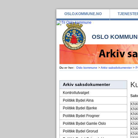
OSLO.KOMMUNE.NO
TJENESTE
OSLO KOMMUN
Du er her:
Oslo kommune
>
Arkiv saksdokumenter
>
P
Ku
Arkiv saksdokumenter
Kontrollutvalget
Sake
Politikk Bydel Alna
KN
Politikk Bydel Bjerke
KNK
KNK
Politikk Bydel Frogner
KN
Politikk Bydel Gamle Oslo
KN
KN
Politikk Bydel Grorud
KN