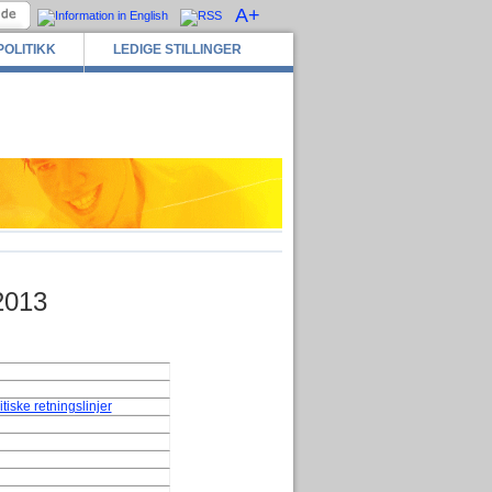
A+
POLITIKK
LEDIGE STILLINGER
2013
iske retningslinjer