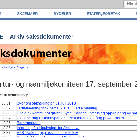
R
SKJEMAER
BYDELER
ETATER, FORETAK
E
Arkiv saksdokumenter
olitikk Bydel Sagene
ltur- og nærmiljøkomiteen 17. september 
r til behandling:
K 13/31
Økonomioppfølging pr. 31. juli 2013
 13/32
Tertialmelding for 2. tertial 2013
Tertialmelding
 13/33
Utleie av kommunal grunn i Bydel Sagene - status og oppdatering av polit
K 13/34
Uteservering i Torshovparken - evaluering av 2-årig prøveprosjekt
K 13/35
Barneparkene
K 13/36
Innstilling fra Ideutvalget for Akerselva
K 13/37
VK8: Parkeringsplasser til bilkollektiv