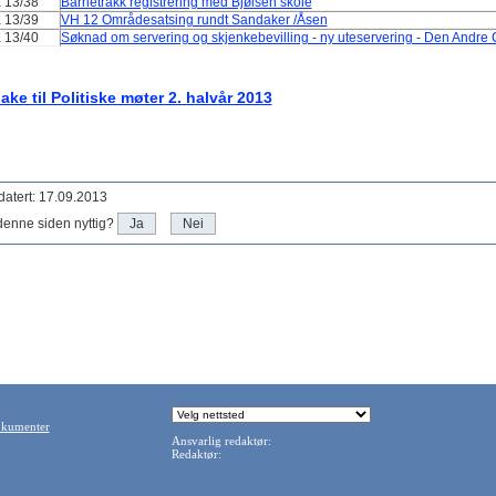
K 13/38
Barnetråkk registrering med Bjølsen skole
 13/39
VH 12 Områdesatsing rundt Sandaker /Åsen
 13/40
Søknad om servering og skjenkebevilling - ny uteservering - Den Andre 
bake til Politiske møter 2. halvår 2013
atert: 17.09.2013
denne siden nyttig?
Ja
Nei
okumenter
Ansvarlig redaktør:
Redaktør: