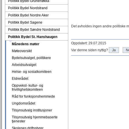
Politikk Bydel Grünerløkka
Politikk Bydel Nordstrand
Politikk Bydel Nordre Aker
Politikk Bydel Sagene
Det avholdes ingen andre politiske m
Politikk Bydel Søndre Nordstrand
Politikk Bydel St. Hanshaugen
Oppdatert: 29.07.2015
Månedens møter
Var denne siden nyttig?
Ja
N
Møteoversikt
Bydelsutvalget, politikere
Arbeidsutvalget
Helse- og sosialkomiteen
Eldrerådet
Oppvekst- kultur- og
frivillighetskomiteen
Råd for funksjonshemmede
Ungdomsrådet
Tilsynsutvalg institusjoner
Tilsynsutvalg hjemmebaserte
tjenester
Skolenes driftsstyrer