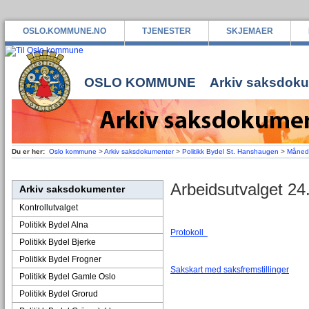
OSLO.KOMMUNE.NO
TJENESTER
SKJEMAER
OSLO KOMMUNE
Arkiv saksdok
Du er her:
Oslo kommune
>
Arkiv saksdokumenter
>
Politikk Bydel St. Hanshaugen
>
Måned
Arbeidsutvalget 24
Arkiv saksdokumenter
Kontrollutvalget
Politikk Bydel Alna
Protokoll
Politikk Bydel Bjerke
Politikk Bydel Frogner
Sakskart med saksfremstillinger
Politikk Bydel Gamle Oslo
Politikk Bydel Grorud