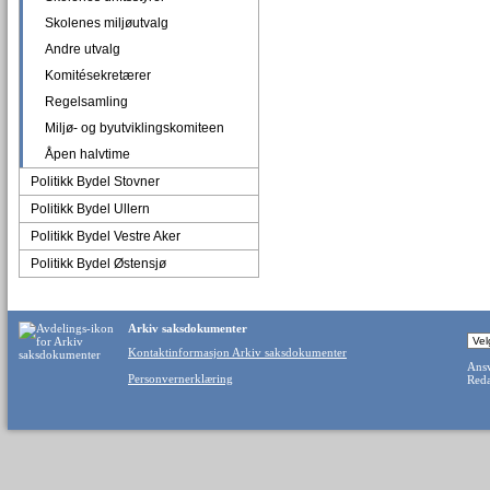
Skolenes miljøutvalg
Andre utvalg
Komitésekretærer
Regelsamling
Miljø- og byutviklingskomiteen
Åpen halvtime
Politikk Bydel Stovner
Politikk Bydel Ullern
Politikk Bydel Vestre Aker
Politikk Bydel Østensjø
Arkiv saksdokumenter
Kontaktinformasjon Arkiv saksdokumenter
Ansv
Personvernerklæring
Reda