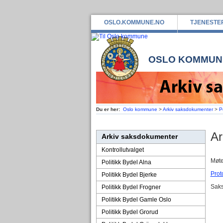
OSLO.KOMMUNE.NO
TJENESTE
OSLO KOMMUN
Du er her:
Oslo kommune
>
Arkiv saksdokumenter
>
P
Ar
Arkiv saksdokumenter
Kontrollutvalget
Møte
Politikk Bydel Alna
Prot
Politikk Bydel Bjerke
Saks
Politikk Bydel Frogner
Politikk Bydel Gamle Oslo
Politikk Bydel Grorud