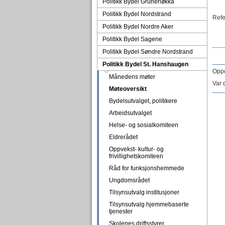
Politikk Bydel Grünerløkka
Politikk Bydel Nordstrand
Refe
Politikk Bydel Nordre Aker
Politikk Bydel Sagene
Politikk Bydel Søndre Nordstrand
Politikk Bydel St. Hanshaugen
Oppd
Månedens møter
Var 
Møteoversikt
Bydelsutvalget, politikere
Arbeidsutvalget
Helse- og sosialkomiteen
Eldrerådet
Oppvekst- kultur- og
frivillighetskomiteen
Råd for funksjonshemmede
Ungdomsrådet
Tilsynsutvalg institusjoner
Tilsynsutvalg hjemmebaserte
tjenester
Skolenes driftsstyrer