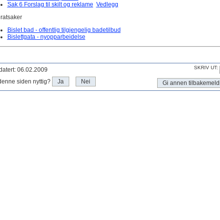
Sak 6 Forslag til skilt og reklame
Vedlegg
ratsaker
Bislet bad - offentlig tilgjengelig badetilbud
Bislettgata - nyopparbeidelse
SKRIV UT:
atert: 06.02.2009
denne siden nyttig?
Ja
Nei
Gi annen tilbakemeld