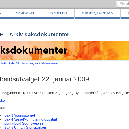
R
SKJEMAER
BYDELER
ETATER, FORETAK
E
Arkiv saksdokumenter
olitikk Bydel St. Hanshaugen
>
Møteoversikt
beidsutvalget 22. januar 2009
t begynner kl. 18.00 i Akersbakken 27, inngang Bydelshuset på hjørnet av Bergstie
okoll
kart:
Sak 3 Youngstorget
Sak 4 Varsel/kunngjøring oppstart
planarbeid Sognsveien 8
Sak 5 Urinal i Stensparken