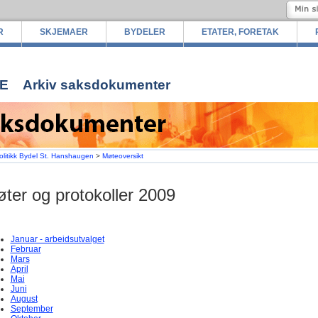
R
SKJEMAER
BYDELER
ETATER, FORETAK
E
Arkiv saksdokumenter
olitikk Bydel St. Hanshaugen
>
Møteoversikt
ter og protokoller 2009
Januar - arbeidsutvalget
Februar
Mars
April
Mai
Juni
August
September