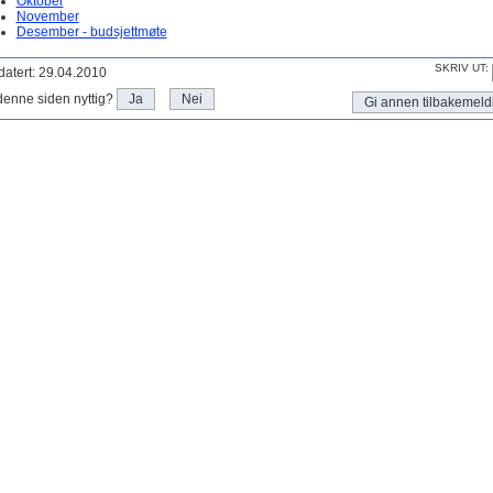
Oktober
November
Desember - budsjettmøte
SKRIV UT:
atert: 29.04.2010
denne siden nyttig?
Ja
Nei
Gi annen tilbakemeld