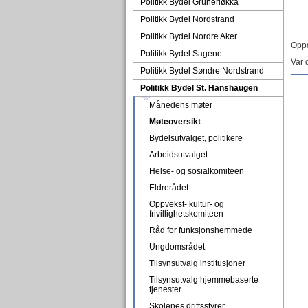
Politikk Bydel Grünerløkka
Politikk Bydel Nordstrand
Politikk Bydel Nordre Aker
Oppd
Politikk Bydel Sagene
Var 
Politikk Bydel Søndre Nordstrand
Politikk Bydel St. Hanshaugen
Månedens møter
Møteoversikt
Bydelsutvalget, politikere
Arbeidsutvalget
Helse- og sosialkomiteen
Eldrerådet
Oppvekst- kultur- og
frivillighetskomiteen
Råd for funksjonshemmede
Ungdomsrådet
Tilsynsutvalg institusjoner
Tilsynsutvalg hjemmebaserte
tjenester
Skolenes driftsstyrer