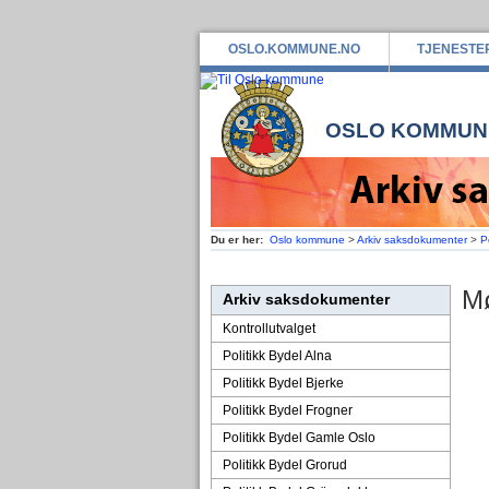
OSLO.KOMMUNE.NO
TJENESTE
OSLO KOMMUN
Du er her:
Oslo kommune
>
Arkiv saksdokumenter
>
P
Mø
Arkiv saksdokumenter
Kontrollutvalget
Politikk Bydel Alna
Politikk Bydel Bjerke
Politikk Bydel Frogner
Politikk Bydel Gamle Oslo
Politikk Bydel Grorud