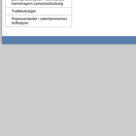
barnehagers samarbeidsutvalg
Trafikkutvalget
Representanter i sykehjemmenes
driftsstyrer