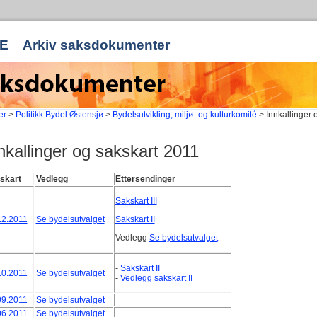
E
Arkiv saksdokumenter
er
>
Politikk Bydel Østensjø
>
Bydelsutvikling, miljø- og kulturkomité
> Innkallinger 
nkallinger og sakskart 2011
skart
Vedlegg
Ettersendinger
Sakskart III
12.2011
Se bydelsutvalget
Sakskart II
Vedlegg
Se bydelsutvalget
-
Sakskart II
10.2011
Se bydelsutvalget
-
Vedlegg sakskart II
09.2011
Se bydelsutvalget
06.2011
Se bydelsutvalget