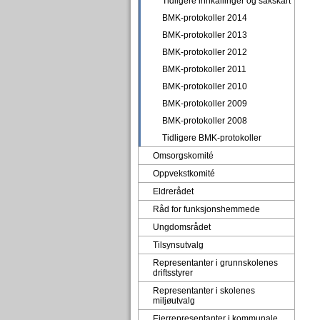
Tidligere innkallinger og sakskart
BMK-protokoller 2014
BMK-protokoller 2013
BMK-protokoller 2012
BMK-protokoller 2011
BMK-protokoller 2010
BMK-protokoller 2009
BMK-protokoller 2008
Tidligere BMK-protokoller
Omsorgskomité
Oppvekstkomité
Eldrerådet
Råd for funksjonshemmede
Ungdomsrådet
Tilsynsutvalg
Representanter i grunnskolenes
driftsstyrer
Representanter i skolenes
miljøutvalg
Eierrepresentanter i kommunale