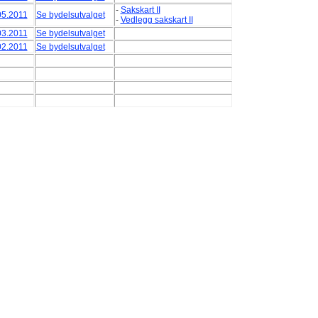
-
Sakskart II
05.2011
Se bydelsutvalget
-
Vedlegg sakskart II
03.2011
Se bydelsutvalget
02.2011
Se bydelsutvalget