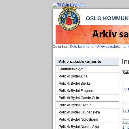
OSLO KOMMUN
Du er her:
Oslo kommune
>
Arkiv saksdokument
In
Arkiv saksdokumenter
Kontrollutvalget
Sak
Politikk Bydel Alna
Politikk Bydel Bjerke
08.
Politikk Bydel Frogner
Politikk Bydel Gamle Oslo
Politikk Bydel Grorud
17.
Politikk Bydel Grünerløkka
Politikk Bydel Nordstrand
13.
Politikk Bydel Nordre Aker
14.