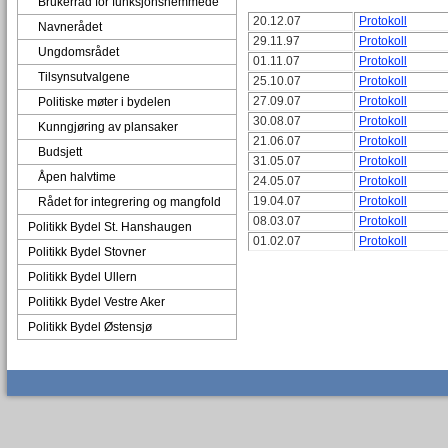
Brukerråd for funksjonshemmede
20.12.07
Protokoll
Navnerådet
29.11.97
Protokoll
Ungdomsrådet
01.11.07
Protokoll
Tilsynsutvalgene
25.10.07
Protokoll
27.09.07
Protokoll
Politiske møter i bydelen
30.08.07
Protokoll
Kunngjøring av plansaker
21.06.07
Protokoll
Budsjett
31.05.07
Protokoll
Åpen halvtime
24.05.07
Protokoll
19.04.07
Protokoll
Rådet for integrering og mangfold
08.03.07
Protokoll
Politikk Bydel St. Hanshaugen
01.02.07
Protokoll
Politikk Bydel Stovner
Politikk Bydel Ullern
Politikk Bydel Vestre Aker
Politikk Bydel Østensjø