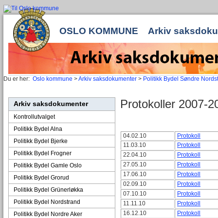
OSLO KOMMUNE
Arkiv saksdok
Du er her:
Oslo kommune
>
Arkiv saksdokumenter
>
Politikk Bydel Søndre Nords
Protokoller 2007-2
Arkiv saksdokumenter
Kontrollutvalget
Politikk Bydel Alna
04.02.10
Protokoll
Politikk Bydel Bjerke
11.03.10
Protokoll
Politikk Bydel Frogner
22.04.10
Protokoll
27.05.10
Protokoll
Politikk Bydel Gamle Oslo
17.06.10
Protokoll
Politikk Bydel Grorud
02.09.10
Protokoll
Politikk Bydel Grünerløkka
07.10.10
Protokoll
Politikk Bydel Nordstrand
11.11.10
Protokoll
16.12.10
Protokoll
Politikk Bydel Nordre Aker