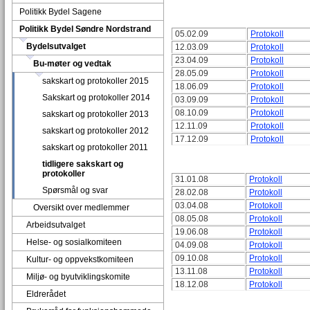
Politikk Bydel Sagene
Politikk Bydel Søndre Nordstrand
05.02.09
Protokoll
Bydelsutvalget
12.03.09
Protokoll
23.04.09
Protokoll
Bu-møter og vedtak
28.05.09
Protokoll
sakskart og protokoller 2015
18.06.09
Protokoll
Sakskart og protokoller 2014
03.09.09
Protokoll
08.10.09
Protokoll
sakskart og protokoller 2013
12.11.09
Protokoll
sakskart og protokoller 2012
17.12.09
Protokoll
sakskart og protokoller 2011
tidligere sakskart og
protokoller
31.01.08
Protokoll
Spørsmål og svar
28.02.08
Protokoll
03.04.08
Protokoll
Oversikt over medlemmer
08.05.08
Protokoll
Arbeidsutvalget
19.06.08
Protokoll
Helse- og sosialkomiteen
04.09.08
Protokoll
09.10.08
Protokoll
Kultur- og oppvekstkomiteen
13.11.08
Protokoll
Miljø- og byutviklingskomite
18.12.08
Protokoll
Eldrerådet