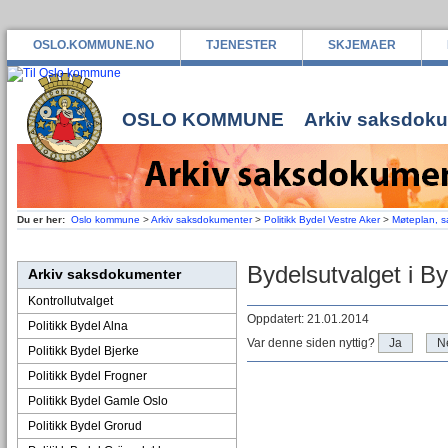
OSLO.KOMMUNE.NO
TJENESTER
SKJEMAER
OSLO KOMMUNE
Arkiv saksdok
Du er her:
Oslo kommune
>
Arkiv saksdokumenter
>
Politikk Bydel Vestre Aker
>
Møteplan, s
Bydelsutvalget i B
Arkiv saksdokumenter
Kontrollutvalget
Oppdatert: 21.01.2014
Politikk Bydel Alna
Var denne siden nyttig?
Ja
N
Politikk Bydel Bjerke
Politikk Bydel Frogner
Politikk Bydel Gamle Oslo
Politikk Bydel Grorud