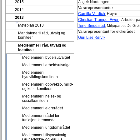
2015
Asgeir Nordengen
Vararepresentanter
2014
Camilla Verdich
, Høyre
2013
Christian Trampe- Ewert
, Arbeiderpa
Møteplan 2013
Terje Smedsrud
, Miljøpartiet De Gr
Vararepresentant for eldrerådet
Mandatene til råd, utvalg og
komiteer
Guri Lise Rørvik
Medlemmer i råd, utvalg og
komiteer
Medlemmer i bydelsutvalget
Medlemmer i arbeidsutvalget
Medlemmer i
byutviklingskomiteen
Medlemmer i oppvekst-, miljø-
og kulturkomiteen
Medlemmer i helse- og
sosialkomiteen
Medlemmer i eldrerådet
Medlemmer i rådet for
funksjonshemmede
Medlemmer i ungdomsrådet
Medlemmer i tilsynsutvalg
Grünerløkka- og Paulus