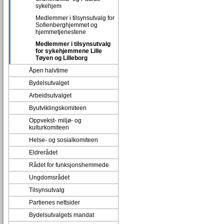
sykehjem
Medlemmer i tilsynsutvalg for
Sofienberghjemmet og
hjemmetjenestene
Medlemmer i tilsynsutvalg
for sykehjemmene Lille
Tøyen og Lilleborg
Åpen halvtime
Bydelsutvalget
Arbeidsutvalget
Byutviklingskomiteen
Oppvekst- miljø- og
kulturkomiteen
Helse- og sosialkomiteen
Eldrerådet
Rådet for funksjonshemmede
Ungdomsrådet
Tilsynsutvalg
Partienes nettsider
Bydelsutvalgets mandat