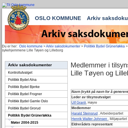
OSLO KOMMUNE
Arkiv saksdok
Du er her:
Oslo kommune
>
Arkiv saksdokumenter
>
Politikk Bydel Grünerløkka
sykehjemmene Lille Tøyen og Lilleborg
Medlemmer i tilsy
Arkiv saksdokumenter
Lille Tøyen og Lill
Kontrollutvalget
Politikk Bydel Alna
Politikk Bydel Bjerke
Navn (trykk på navn for å generere
Politikk Bydel Frogner
Leder av tilsynsutvalget
Politikk Bydel Gamle Oslo
Ulf Granli
, Høyre
Medlemmer
Politikk Bydel Grorud
Harald Steinsrud
, Arbeiderpartiet
Politikk Bydel Grünerløkka
Henrik Walter-Johnsen
, Miljøpartie
Møter 2004-2015
Eldrerådets representant