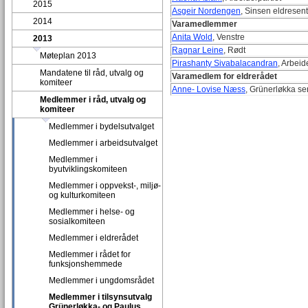
2015
Asgeir Nordengen
, Sinsen eldresen
2014
Varamedlemmer
Anita Wold
, Venstre
2013
Ragnar Leine
, Rødt
Møteplan 2013
Pirashanty Sivabalacandran
, Arbeid
Mandatene til råd, utvalg og
Varamedlem for eldrerådet
komiteer
Anne- Lovise Næss
, Grünerløkka se
Medlemmer i råd, utvalg og
komiteer
Medlemmer i bydelsutvalget
Medlemmer i arbeidsutvalget
Medlemmer i
byutviklingskomiteen
Medlemmer i oppvekst-, miljø-
og kulturkomiteen
Medlemmer i helse- og
sosialkomiteen
Medlemmer i eldrerådet
Medlemmer i rådet for
funksjonshemmede
Medlemmer i ungdomsrådet
Medlemmer i tilsynsutvalg
Grünerløkka- og Paulus