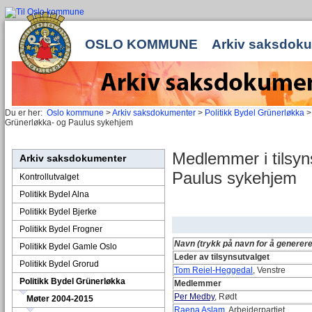
OSLO KOMMUNE
Arkiv saksdok
Du er her:
Oslo kommune
>
Arkiv saksdokumenter
>
Politikk Bydel Grünerløkka
Grünerløkka- og Paulus sykehjem
Medlemmer i tilsyn
Arkiv saksdokumenter
Paulus sykehjem
Kontrollutvalget
Politikk Bydel Alna
Politikk Bydel Bjerke
Politikk Bydel Frogner
Navn (trykk på navn for å generere
Politikk Bydel Gamle Oslo
Leder av tilsynsutvalget
Politikk Bydel Grorud
Tom Reiel-Heggedal
, Venstre
Politikk Bydel Grünerløkka
Medlemmer
Per Medby
, Rødt
Møter 2004-2015
Raena Aslam
, Arbeiderpartiet