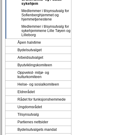
sykehjem
Medlemmer i tilsynsutvalg for
Sofienberghjemmet og
hjemmetjenestene
Medlemmer i tilsynsutvalg for
sykehjemmene Lille Tøyen og
Lilleborg
Åpen halvtime
Bydelsutvalget
Arbeidsutvalget
Byutviklingskomiteen
Oppvekst- miljø- og
kulturkomiteen
Helse- og sosialkomiteen
Eldrerådet
Rådet for funksjonshemmede
Ungdomsrådet
Tilsynsutvalg
Partienes nettsider
Bydelsutvalgets mandat