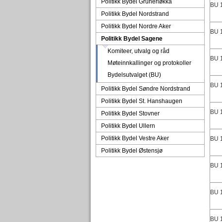
Politikk Bydel Grünerløkka
BU 
Politikk Bydel Nordstrand
Politikk Bydel Nordre Aker
BU 
Politikk Bydel Sagene
Komiteer, utvalg og råd
BU 
Møteinnkallinger og protokoller
Bydelsutvalget (BU)
BU 
Politikk Bydel Søndre Nordstrand
Politikk Bydel St. Hanshaugen
BU 
Politikk Bydel Stovner
Politikk Bydel Ullern
Politikk Bydel Vestre Aker
BU 
Politikk Bydel Østensjø
BU 
BU 
BU 