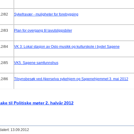
12/82
Sykefravær - muligheter for forebygging
12/83
Plan for overgang til lavutslippsbiler
12/84
VK 3: Lokal stasjon av Oslo musikk og kulturskole i bydel Sagene
12/85
VK5. Sagene samfunnshus
12/86
Tilsynsbesøk ved Akerselva sykehjem og Sagenehjemmet 3. mai 2012
bake til Politiske møter 2. halvår 2012
atert: 13.09.2012