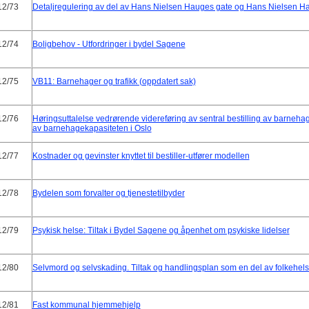
12/73
Detaljregulering av del av Hans Nielsen Hauges gate og Hans Nielsen Ha
12/74
Boligbehov - Utfordringer i bydel Sagene
12/75
VB11: Barnehager og trafikk (oppdatert sak)
12/76
Høringsuttalelse vedrørende videreføring av sentral bestilling av barneha
av barnehagekapasiteten i Oslo
12/77
Kostnader og gevinster knyttet til bestiller-utfører modellen
12/78
Bydelen som forvalter og tjenestetilbyder
12/79
Psykisk helse: Tiltak i Bydel Sagene og åpenhet om psykiske lidelser
12/80
Selvmord og selvskading. Tiltak og handlingsplan som en del av folkehel
12/81
Fast kommunal hjemmehjelp