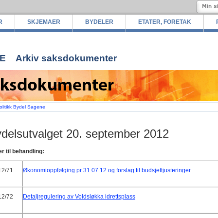
R
SKJEMAER
BYDELER
ETATER, FORETAK
E
Arkiv saksdokumenter
olitikk Bydel Sagene
delsutvalget 20. september 2012
r til behandling:
 12/71
Økonomioppfølging pr 31.07.12 og forslag til budsjettjusteringer
12/72
Detaljregulering av Voldsløkka idrettsplass