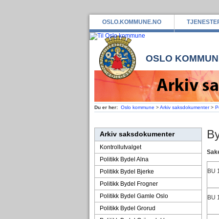
OSLO.KOMMUNE.NO
TJENESTE
OSLO KOMMUN
Du er her:
Oslo kommune
>
Arkiv saksdokumenter
>
P
By
Arkiv saksdokumenter
Kontrollutvalget
Sake
Politikk Bydel Alna
BU
Politikk Bydel Bjerke
Politikk Bydel Frogner
Politikk Bydel Gamle Oslo
BU 
Politikk Bydel Grorud