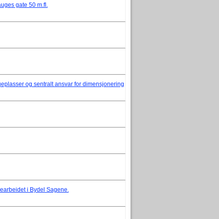
uges gate 50 m.fl.
geplasser og sentralt ansvar for dimensjonering
searbeidet i Bydel Sagene.