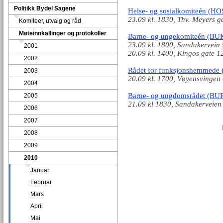
Politikk Bydel Sagene
Helse- og sosialkomiteén (HO
23.09 kl. 1830, Thv. Meyers ga
Komiteer, utvalg og råd
Møteinnkallinger og protokoller
Barne- og ungekomiteén (BU
23.09 kl. 1800, Sandakervein 
2001
20.09 kl. 1400, Kingos gate 1
2002
Rådet for funksjonshemmede 
2003
20.09 kl. 1700, Vøyensvingen 6
2004
Barne- og ungdomsrådet (BU
2005
21.09 kl 1830, Sandakerveien
2006
2007
2008
2009
2010
Januar
Februar
Mars
April
Mai