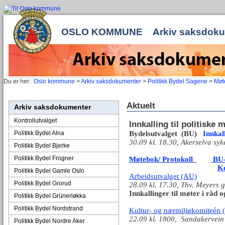
OSLO KOMMUNE
Arkiv saksdok
Du er her:
Oslo kommune
>
Arkiv saksdokumenter
>
Politikk Bydel Sagene
>
Møte
Aktuelt
Arkiv saksdokumenter
Kontrollutvalget
Innkalling til politiske 
Politikk Bydel Alna
Bydelsutvalget (BU)
Innkal
30.09 kl. 18.30, Akerselva sy
Politikk Bydel Bjerke
Politikk Bydel Frogner
Møtebok/ Protokoll
BU-
Ko
Politikk Bydel Gamle Oslo
Arbeidsutvalget (AU)
Politikk Bydel Grorud
28.09 kl. 17.30, Thv. Meyers g
Innkallinger til møter i råd 
Politikk Bydel Grünerløkka
Politikk Bydel Nordstrand
Kultur- og nærmiljøkomiteén
22.09 kl. 1800, Sandakervein
Politikk Bydel Nordre Aker