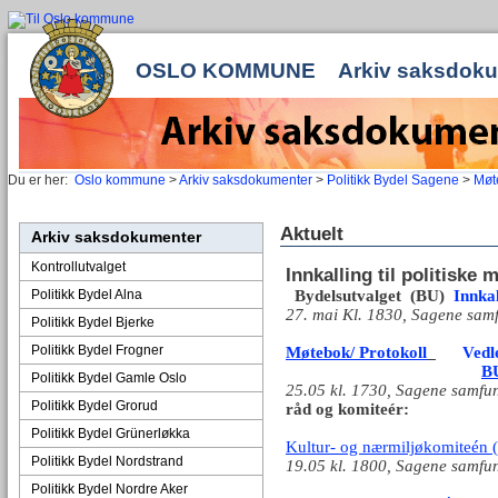
OSLO KOMMUNE
Arkiv saksdok
Du er her:
Oslo kommune
>
Arkiv saksdokumenter
>
Politikk Bydel Sagene
>
Møte
Aktuelt
Arkiv saksdokumenter
Kontrollutvalget
Innkalling til politiske 
Politikk Bydel Alna
Bydelsutvalget (BU)
Innkal
27. mai Kl. 1830, Sagene sam
Politikk Bydel Bjerke
Politikk Bydel Frogner
Møtebok/ Protokoll
Vedl
BU
Politikk Bydel Gamle Oslo
25.05 kl. 1730, Sagene samfu
Politikk Bydel Grorud
råd og komiteér:
Politikk Bydel Grünerløkka
Kultur- og nærmiljøkomiteén
Politikk Bydel Nordstrand
19.05 kl. 1800, Sagene samfu
Politikk Bydel Nordre Aker