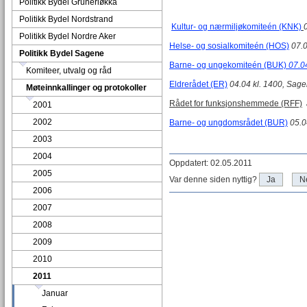
Politikk Bydel Grünerløkka
Politikk Bydel Nordstrand
Kultur- og nærmiljøkomiteén (KNK)
Politikk Bydel Nordre Aker
Helse- og sosialkomiteén (HOS)
07.0
Politikk Bydel Sagene
Barne- og ungekomiteén (BUK)
07.0
Komiteer, utvalg og råd
Eldrerådet (ER)
04.04 kl. 1400, Sage
Møteinnkallinger og protokoller
Rådet for funksjonshemmede (RFF)
2001
2002
Barne- og ungdomsrådet (BUR)
05.0
2003
2004
Oppdatert: 02.05.2011
2005
Var denne siden nyttig?
Ja
N
2006
2007
2008
2009
2010
2011
Januar