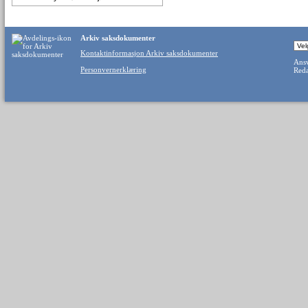
Arkiv saksdokumenter
Kontaktinformasjon Arkiv saksdokumenter
Ansv
Personvernerklæring
Reda