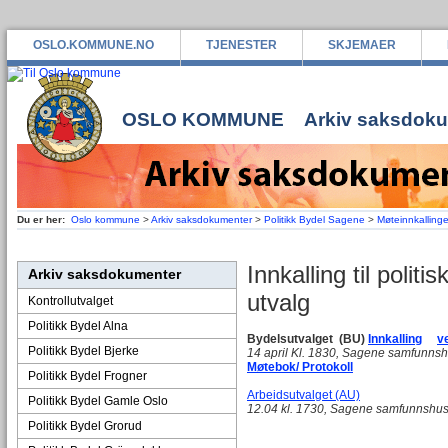
OSLO.KOMMUNE.NO
TJENESTER
SKJEMAER
OSLO KOMMUNE
Arkiv saksdok
Du er her:
Oslo kommune
>
Arkiv saksdokumenter
>
Politikk Bydel Sagene
>
Møteinnkallinge
Innkalling til polit
Arkiv saksdokumenter
utvalg
Kontrollutvalget
Politikk Bydel Alna
Bydelsutvalget (BU)
Innkalling
v
Politikk Bydel Bjerke
14 april Kl. 1830, Sagene samfunns
Møtebok/ Protokoll
Politikk Bydel Frogner
Arbeidsutvalget (AU)
Politikk Bydel Gamle Oslo
12.04 kl. 1730, Sagene samfunnshus,
Politikk Bydel Grorud