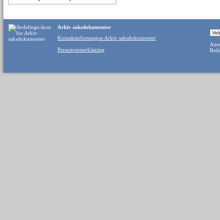
Arkiv saksdokumenter
Kontaktinformasjon Arkiv saksdokumenter
Ansv
Personvernerklæring
Reda