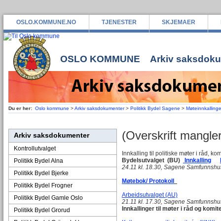
OSLO.KOMMUNE.NO
TJENESTER
SKJEMAER
OSLO KOMMUNE
Arkiv saksdok
Du er her:
Oslo kommune
>
Arkiv saksdokumenter
>
Politikk Bydel Sagene
>
Møteinnkallinge
(Overskrift mangler
Arkiv saksdokumenter
Kontrollutvalget
Innkalling til politiske møter i råd, ko
Bydelsutvalget (BU)
Innkalling
Politikk Bydel Alna
24.11 kl. 18.30, Sagene Samfunnshu
Politikk Bydel Bjerke
Møtebok/ Protokoll
Politikk Bydel Frogner
Arbeidsutvalget (AU)
Politikk Bydel Gamle Oslo
21.11 kl. 17.30, Sagene Samfunnshus
Innkallinger til møter i råd og komit
Politikk Bydel Grorud