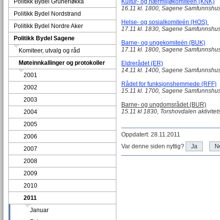
Politikk Bydel Grünerløkka
Kultur- og nærmiljøkomiteén (KNK)
16.11 kl. 1800, Sagene Samfunnshus
Politikk Bydel Nordstrand
Helse- og sosialkomiteén (HOS)
Politikk Bydel Nordre Aker
17.11 kl. 1830, Sagene Samfunnshus
Politikk Bydel Sagene
Barne- og ungekomiteén (BUK)
17.11 kl. 1800, Sagene Samfunnshus
Komiteer, utvalg og råd
Møteinnkallinger og protokoller
Eldrerådet (ER)
14.11 kl. 1400, Sagene Samfunnshus
2001
Rådet for funksjonshemmede (RFF)
2002
15.11 kl. 1700, Sagene Samfunnshus
2003
Barne- og ungdomsrådet (BUR)
15.11 kl 1830, Torshovdalen aktivite
2004
2005
Oppdatert: 28.11.2011
2006
Var denne siden nyttig?
Ja
N
2007
2008
2009
2010
2011
Januar