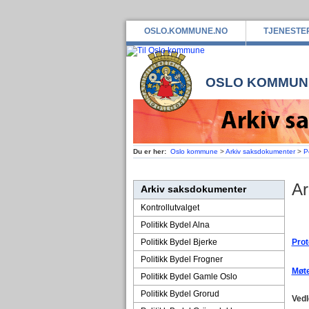
OSLO.KOMMUNE.NO
TJENESTE
OSLO KOMMUN
Du er her:
Oslo kommune
>
Arkiv saksdokumenter
>
P
Ar
Arkiv saksdokumenter
Kontrollutvalget
Politikk Bydel Alna
Politikk Bydel Bjerke
Prot
Politikk Bydel Frogner
Møte
Politikk Bydel Gamle Oslo
Politikk Bydel Grorud
Ved