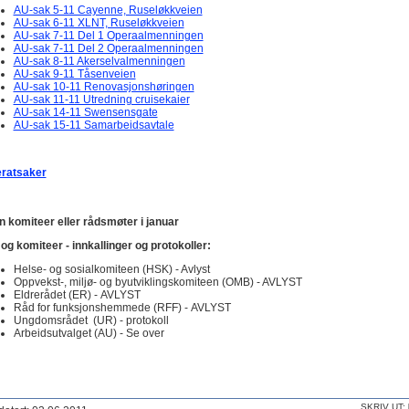
AU-sak 5-11 Cayenne, Ruseløkkveien
AU-sak 6-11 XLNT, Ruseløkkveien
AU-sak 7-11 Del 1 Operaalmenningen
AU-sak 7-11 Del 2 Operaalmenningen
AU-sak 8-11 Akerselvalmenningen
AU-sak 9-11 Tåsenveien
AU-sak 10-11 Renovasjonshøringen
AU-sak 11-11 Utredning cruisekaier
AU-sak 14-11 Swensensgate
AU-sak 15-11 Samarbeidsavtale
ratsaker
n komiteer eller rådsmøter i januar
og komiteer - innkallinger og protokoller:
Helse- og sosialkomiteen (HSK) - Avlyst
Oppvekst-, miljø- og byutviklingskomiteen (OMB) - AVLYST
Eldrerådet (ER) - AVLYST
Råd for funksjonshemmede (RFF) - AVLYST
Ungdomsrådet (UR) - protokoll
Arbeidsutvalget (AU) - Se over
SKRIV UT: