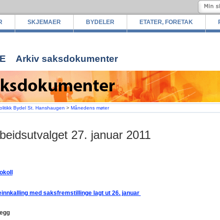
R
SKJEMAER
BYDELER
ETATER, FORETAK
E
Arkiv saksdokumenter
olitikk Bydel St. Hanshaugen
>
Månedens møter
beidsutvalget 27. januar 2011
okoll
innkalling med saksfremstillinge lagt ut 26. januar
legg