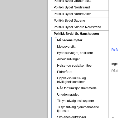
Politikk Bydel Grünerløkka
Politikk Bydel Nordstrand
Politikk Bydel Nordre Aker
Politikk Bydel Sagene
Politikk Bydel Søndre Nordstrand
Politikk Bydel St. Hanshaugen
Månedens møter
Møteoversikt
Refe
Bydelsutvalget, politikere
Arbeidsutvalget
Inge
Helse- og sosialkomiteen
Råd 
Eldrerådet
Oppvekst- kultur- og
frivillighetskomiteen
Råd for funksjonshemmede
Ungdomsrådet
Tilsynsutvalg institusjoner
Tilsynsutvalg hjemmebaserte
tjenester
Skolenes driftsstyrer