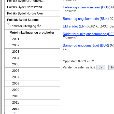
Politikk Bydel Grünerløkka
Politikk Bydel Nordstrand
Helse- og sosialkomiteén (HOS)
09
Trinserud
Politikk Bydel Nordre Aker
Barne- og ungekomiteén (BUK)
09
Politikk Bydel Sagene
Komiteer, utvalg og råd
Eldrerådet (ER)
06.02 kl. 1400, Sa
Møteinnkallinger og protokoller
Rådet for funksjonshemmede (RFF
Trinserud
2001
2002
Barne- og ungdomsrådet (BUR)
07
sal
2003
2004
Oppdatert: 07.03.2012
2005
Var denne siden nyttig?
Ja
N
2006
2007
2008
2009
2010
2011
2012