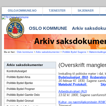
OSLO.KOMMUNE.NO
TJENESTER
SKJEMAER
OSLO KOMMUNE
Arkiv saksdok
Du er her:
Oslo kommune
>
Arkiv saksdokumenter
>
Politikk Bydel Sagene
>
Møteinnkallinge
(Overskrift mangler
Arkiv saksdokumenter
Kontrollutvalget
Innkalling til politiske møter i råd,
Politikk Bydel Alna
Bydelsutvalget (BU)
Årsberetni
16 februar Kl. 1830, Sagene samf
Politikk Bydel Bjerke
Møtebok/ Protokoll
Skj
Politikk Bydel Frogner
Arbeidsutvalget (AU)
Politikk Bydel Gamle Oslo
13.02 kl. 1800, Sagene samfunnsh
Politikk Bydel Grorud
Kultur- og nærmiljøkomiteén (KNK
Trinserud