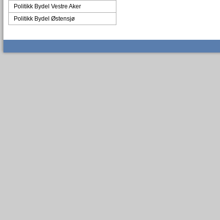
Politikk Bydel Vestre Aker
Politikk Bydel Østensjø