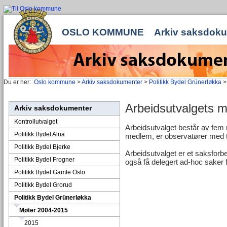
OSLO KOMMUNE
Arkiv saksdok
Du er her:
Oslo kommune
>
Arkiv saksdokumenter
>
Politikk Bydel Grünerløkka
Arbeidsutvalgets 
Arkiv saksdokumenter
Kontrollutvalget
Arbeidsutvalget består av fem
Politikk Bydel Alna
medlem, er observatører med ta
Politikk Bydel Bjerke
Arbeidsutvalget er et saksforb
Politikk Bydel Frogner
også få delegert ad-hoc saker 
Politikk Bydel Gamle Oslo
Politikk Bydel Grorud
Politikk Bydel Grünerløkka
Møter 2004-2015
2015