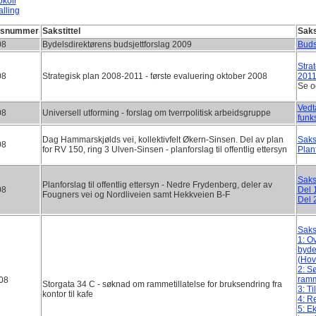
okoll
alling
ksnummer
Sakstittel
Sak
08
Bydelsdirektørens budsjettforslag 2009
Buds
Stra
08
Strategisk plan 2008-2011 - første evaluering oktober 2008
201
Se o
Vedt
08
Universell utforming - forslag om tverrpolitisk arbeidsgruppe
fun
Dag Hammarskjølds vei, kollektivfelt Økern-Sinsen. Del av plan
Saks
08
for RV 150, ring 3 Ulven-Sinsen - planforslag til offentlig ettersyn
Plan
Saks
Planforslag til offentlig ettersyn - Nedre Frydenberg, deler av
08
Del 
Fougners vei og Nordliveien samt Hekkveien B-F
Del 
Saks
1: O
byde
(Hov
2: S
ramm
08
Storgata 34 C - søknad om rammetillatelse for bruksendring fra
3: T
kontor til kafe
4: R
5: E