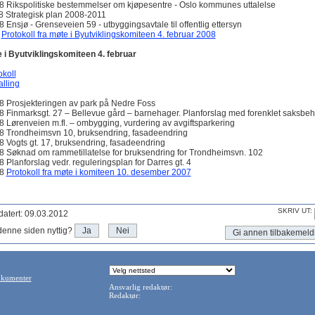
8 Rikspolitiske bestemmelser om kjøpesentre - Oslo kommunes uttalelse
8 Strategisk plan 2008-2011
8 Ensjø - Grenseveien 59 - utbyggingsavtale til offentlig ettersyn
8
Protokoll fra møte i Byutviklingskomiteen 4. februar 2008
 i Byutviklingskomiteen 4. februar
okoll
alling
8 Prosjekteringen av park på Nedre Foss
8 Finmarksgt. 27 – Bellevue gård – barnehager. Planforslag med forenklet saksbeh
8 Lørenveien m.fl. – ombygging, vurdering av avgiftsparkering
8 Trondheimsvn 10, bruksendring, fasadeendring
8 Vogts gt. 17, bruksendring, fasadeendring
8 Søknad om rammetillatelse for bruksendring for Trondheimsvn. 102
8 Planforslag vedr. reguleringsplan for Darres gt. 4
08
Protokoll fra møte i komiteen 10. desember 2007
SKRIV UT:
atert: 09.03.2012
denne siden nyttig?
Ja
Nei
Gi annen tilbakemeld
okumenter
Ansvarlig redaktør:
Redaktør: