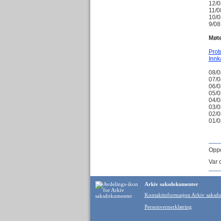
12/0
11/0
10/0
9/0
Møte
Prot
Innk
08/0
07/0
06/0
05/0
04/0
03/0
02/0
01/
Oppd
Var 
Arkiv saksdokumenter
Kontaktinformasjon Arkiv saksd
Personvernerklæring