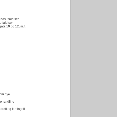
åndsuttalelser
uttalelser
gata 10 og 12, m.fl.
 om nye
behandling
rett og forslag til