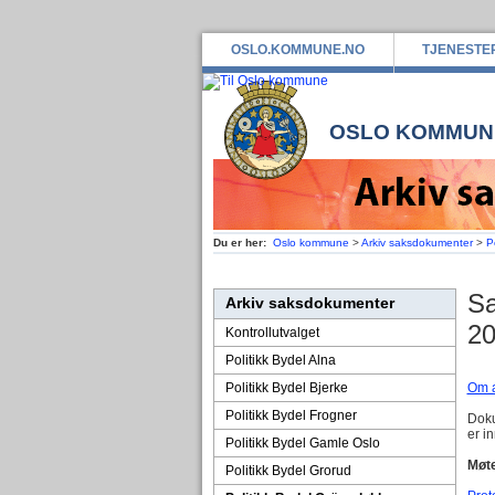
OSLO.KOMMUNE.NO
TJENESTE
OSLO KOMMUN
Du er her:
Oslo kommune
>
Arkiv saksdokumenter
>
P
Sa
Arkiv saksdokumenter
2
Kontrollutvalget
Politikk Bydel Alna
Politikk Bydel Bjerke
Om a
Politikk Bydel Frogner
Doku
er i
Politikk Bydel Gamle Oslo
Møte
Politikk Bydel Grorud