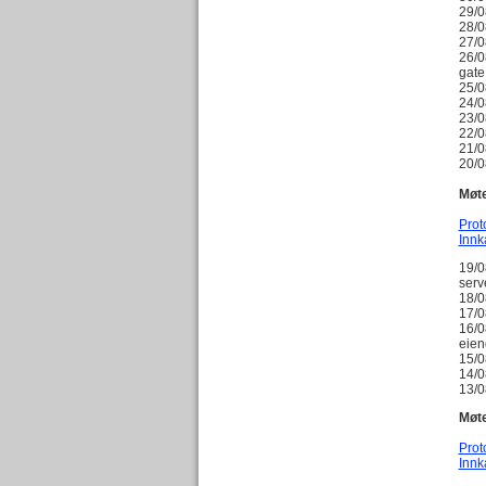
29/0
28/0
27/0
26/0
gate
25/0
24/0
23/0
22/0
21/0
20/
Møte
Prot
Innk
19/0
serv
18/0
17/0
16/0
eie
15/0
14/0
13/
Møte
Prot
Innk