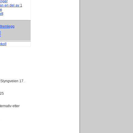
inger
lan en del av 1
je
itt
fremlegg
1
2
okoll
 Slyngveien 17.
/125
ernativ etter
8