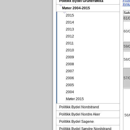
Prot
Politikk Bydel Grünerløkka
Innk
Møter 2004-2015
Sa
2015
61/
2014
2013
60/
2012
2011
59/
2010
2009
58/
2008
2007
2006
57/
2005
2004
Møter 2015
Politikk Bydel Nordstrand
Politikk Bydel Nordre Aker
56/
Politikk Bydel Sagene
Politikk Bydel Søndre Nordstrand