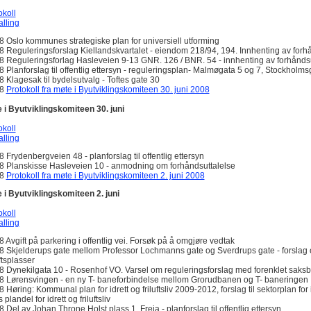
okoll
alling
8 Oslo kommunes strategiske plan for universiell utforming
8 Reguleringsforslag Kiellandskvartalet - eiendom 218/94, 194. Innhenting av forh
8 Reguleringsforlag Hasleveien 9-13 GNR. 126 / BNR. 54 - innhenting av forhånds
8 Planforslag til offentlig ettersyn - reguleringsplan- Malmøgata 5 og 7, Stockholms
8 Klagesak til bydelsutvalg - Toftes gate 30
08
Protokoll fra møte i Byutviklingskomiteen 30. juni 2008
 i Byutviklingskomiteen 30. juni
okoll
alling
8 Frydenbergveien 48 - planforslag til offentlig ettersyn
8 Planskisse Hasleveien 10 - anmodning om forhåndsuttalelse
08
Protokoll fra møte i Byutviklingskomiteen 2. juni 2008
 i Byutviklingskomiteen 2. juni
okoll
alling
8 Avgift på parkering i offentlig vei. Forsøk på å omgjøre vedtak
8 Skjelderups gate mellom Professor Lochmanns gate og Sverdrups gate - forslag
ftsplasser
8 Dynekilgata 10 - Rosenhof VO. Varsel om reguleringsforslag med forenklet saks
8 Lørensvingen - en ny T- baneforbindelse mellom Grorudbanen og T- baneringen
 Høring: Kommunal plan for idrett og friluftsliv 2009-2012, forslag til sektorplan for id
s plandel for idrett og friluftsliv
8 Del av Johan Throne Holst plass 1, Freia - planforslag til offentlig ettersyn