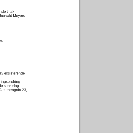
nde tiltak
 Thorvald Meyers
ke
 av eksisterende
leringsendring
tte servering
, Dælenengata 23,