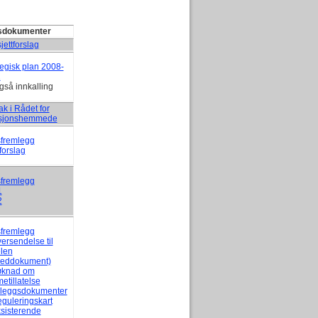
sdokumenter
jettforslag
tegisk plan 2008-
1
gså innkalling
ak i Rådet for
ksjonshemmede
fremlegg
forslag
fremlegg
1
2
fremlegg
versendelse til
len
eddokument)
øknad om
etillatelse
illeggsdokumenter
eguleringskart
ksisterende