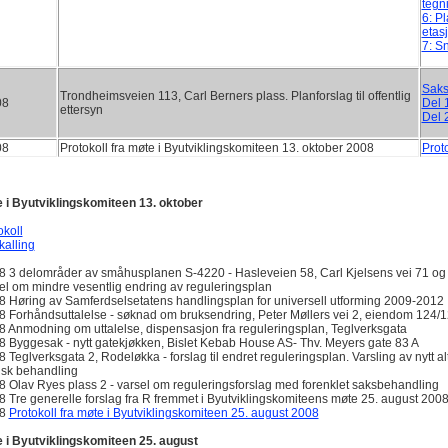
tegn
6: P
etas
7: Sn
Saks
Trondheimsveien 113, Carl Berners plass. Planforslag til offentlig
08
Del 
ettersyn
Del 
08
Protokoll fra møte i Byutviklingskomiteen 13. oktober 2008
Prot
 i Byutviklingskomiteen 13. oktober
okoll
kalling
8 3 delområder av småhusplanen S-4220 - Hasleveien 58, Carl Kjelsens vei 71 og
el om mindre vesentlig endring av reguleringsplan
8 Høring av Samferdselsetatens handlingsplan for universell utforming 2009-2012
8 Forhåndsuttalelse - søknad om bruksendring, Peter Møllers vei 2, eiendom 124
8 Anmodning om uttalelse, dispensasjon fra reguleringsplan, Teglverksgata
8 Byggesak - nytt gatekjøkken, Bislet Kebab House AS- Thv. Meyers gate 83 A
8 Teglverksgata 2, Rodeløkka - forslag til endret reguleringsplan. Varsling av nytt alt
tisk behandling
8 Olav Ryes plass 2 - varsel om reguleringsforslag med forenklet saksbehandling
8 Tre generelle forslag fra R fremmet i Byutviklingskomiteens møte 25. august 200
08
Protokoll fra møte i Byutviklingskomiteen 25. august 2008
 i Byutviklingskomiteen 25. august