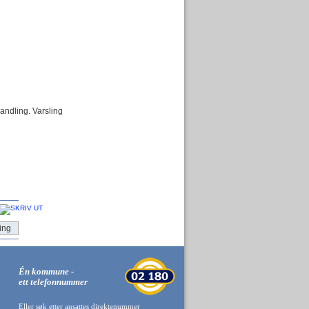
andling. Varsling
ing
Én kommune -
ett telefonnummer
Eller søk etter ansattes direktenummer