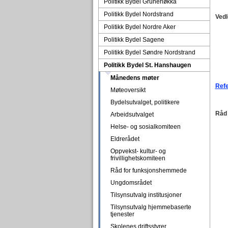
Politikk Bydel Grünerløkka
Politikk Bydel Nordstrand
Vedl
Politikk Bydel Nordre Aker
Politikk Bydel Sagene
Politikk Bydel Søndre Nordstrand
Politikk Bydel St. Hanshaugen
Månedens møter
Refe
Møteoversikt
Bydelsutvalget, politikere
Råd 
Arbeidsutvalget
Helse- og sosialkomiteen
Eldrerådet
Oppvekst- kultur- og
frivillighetskomiteen
Råd for funksjonshemmede
Ungdomsrådet
Tilsynsutvalg institusjoner
Tilsynsutvalg hjemmebaserte
tjenester
Skolenes driftsstyrer