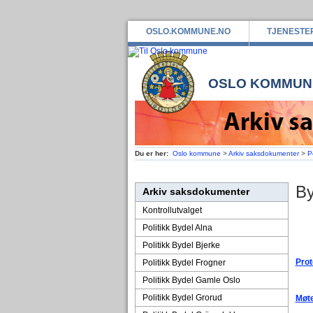
OSLO.KOMMUNE.NO
TJENESTE
OSLO KOMMUN
Du er her:
Oslo kommune
>
Arkiv saksdokumenter
>
P
By
Arkiv saksdokumenter
Kontrollutvalget
Politikk Bydel Alna
Politikk Bydel Bjerke
Prot
Politikk Bydel Frogner
Politikk Bydel Gamle Oslo
Politikk Bydel Grorud
Møte