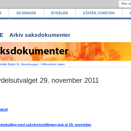
R
SKJEMAER
BYDELER
ETATER, FORETAK
E
Arkiv saksdokumenter
olitikk Bydel St. Hanshaugen
>
Månedens møter
delsutvalget 29. november 2011
okoll
innkalling med saksfremstillingen lagt ut 29. november