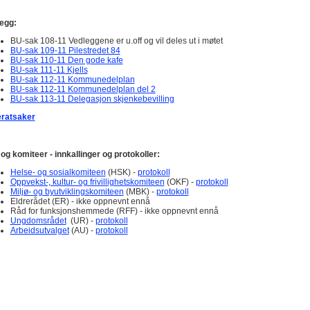
egg:
BU-sak 108-11 Vedleggene er u.off og vil deles ut i møtet
BU-sak 109-11 Pilestredet 84
BU-sak 110-11 Den gode kafe
BU-sak 111-11 Kjells
BU-sak 112-11 Kommunedelplan
BU-sak 112-11 Kommunedelplan del 2
BU-sak 113-11 Delegasjon skjenkebevilling
ratsaker
og komiteer - innkallinger og protokoller:
Helse- og sosialkomiteen
(HSK) -
protokoll
Oppvekst-, kultur- og frivillighetskomiteen
(OKF) -
protokoll
Miljø- og byutviklingskomiteen
(MBK) -
protokoll
Eldrerådet (ER) - ikke oppnevnt ennå
Råd for funksjonshemmede (RFF) - ikke oppnevnt ennå
Ungdomsrådet
(UR) -
protokoll
Arbeidsutvalget
(AU) -
protokoll