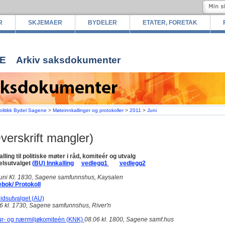
R
SKJEMAER
BYDELER
ETATER, FORETAK
E
Arkiv saksdokumenter
olitikk Bydel Sagene
>
Møteinnkallinger og protokoller
>
2011
>
Juni
verskrift mangler)
alling til politiske møter i råd, komiteér og utvalg
lsutvalget
(BU) Innkalling
vedlegg1
vedlegg2
juni Kl. 1830, Sagene samfunnshus, Kaysalen
bok/ Protokoll
idsutvalget (AU)
6 kl. 1730, Sagene samfunnshus, River'n
ur- og nærmiljøkomiteén (KNK)
08.06 kl. 1800, Sagene samf.hus