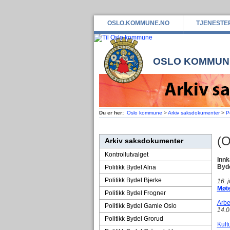
OSLO.KOMMUNE.NO
TJENESTE
OSLO KOMMUN
Du er her:
Oslo kommune
>
Arkiv saksdokumenter
>
P
(O
Arkiv saksdokumenter
Kontrollutvalget
Innk
Byde
Politikk Bydel Alna
Politikk Bydel Bjerke
16. 
Møte
Politikk Bydel Frogner
Arbe
Politikk Bydel Gamle Oslo
14.0
Politikk Bydel Grorud
Kult