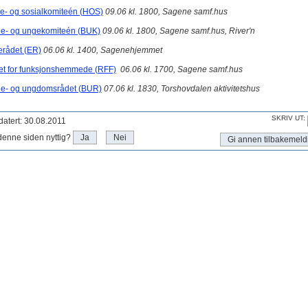
e- og sosialkomiteén (HOS)
09.06 kl. 1800, Sagene samf.hus
e- og ungekomiteén (BUK)
09.06 kl. 1800, Sagene samf.hus, River'n
erådet (ER)
06.06 kl. 1400, Sagenehjemmet
t for funksjonshemmede (RFF)
06.06 kl. 1700, Sagene samf.hus
e- og ungdomsrådet (BUR)
07.06 kl. 1830, Torshovdalen aktivitetshus
SKRIV UT:
atert: 30.08.2011
denne siden nyttig?
Ja
Nei
Gi annen tilbakemeld