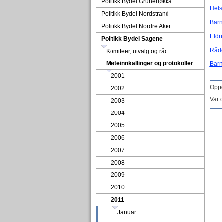
Politikk Bydel Grünerløkka
Hels
Politikk Bydel Nordstrand
Barn
Politikk Bydel Nordre Aker
Eldr
Politikk Bydel Sagene
Råde
Komiteer, utvalg og råd
Møteinnkallinger og protokoller
Barn
2001
Oppd
2002
Var 
2003
2004
2005
2006
2007
2008
2009
2010
2011
Januar