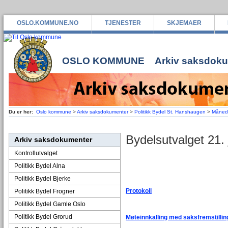
OSLO.KOMMUNE.NO
TJENESTER
SKJEMAER
OSLO KOMMUNE
Arkiv saksdok
Du er her:
Oslo kommune
>
Arkiv saksdokumenter
>
Politikk Bydel St. Hanshaugen
>
Måned
Bydelsutvalget 21. 
Arkiv saksdokumenter
Kontrollutvalget
Politikk Bydel Alna
Politikk Bydel Bjerke
Protokoll
Politikk Bydel Frogner
Politikk Bydel Gamle Oslo
Politikk Bydel Grorud
Møteinnkalling med saksfremstillinge