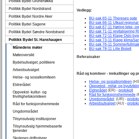
Politikk Bydel Grünerløkka
Politikk Bydel Nordstrand
Vedlegg:
Politikk Bydel Nordre Aker
BU-sak 65-11 Thereses gate
BU-sak 66-11 Utkast regional
Politikk Bydel Sagene
BU-sak 67-11 Høring leke- o
BU-sak 71-11 revitalisering 
Politikk Bydel Søndre Nordstrand
BU-sak 72-11 Klage Oslo by
Politikk Bydel St. Hanshaugen
BU-sak 73-11 Klage klimaSa
BU-sak 76-11 Sommerfullmak
Månedens møter
BU-sak 78-11 Lille Bislett
Møteoversikt
Referatsaker
Bydelsutvalget, politikere
Arbeidsutvalget
Råd og komiteer - innkallinger og pr
Helse- og sosialkomiteen
Helse- og sosialkomiteen
(HS
Eldrerådet
Oppvekst-, miljø- og byutvikl
Eldrerådet
(ER) -
protokoll
Oppvekst- kultur- og
Råd for funksjonshemmede
(
frivillighetskomiteen
Ungdomsrådet
(UR) -
protoko
Arbeidsutvalget
(AU) -
protoko
Råd for funksjonshemmede
Ungdomsrådet
Tilsynsutvalg institusjoner
Tilsynsutvalg hjemmebaserte
tjenester
Skolenes driftsstyrer